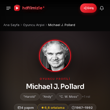
+
hdfilmizle
Giriş
Ana Sayfa
Oyuncu Arşivi
Michael J. Pollard
OYUNCU PROFILI
Michael J. Pollard
Harold
Andy
C. W. Moss
+1 rol
4 yapım
6,6 ortalama
1967–1992