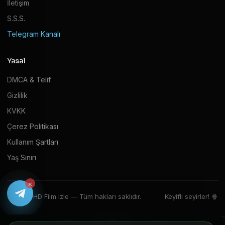
İletişim
S.S.S.
Telegram Kanalı
Yasal
DMCA & Telif
Gizlilik
KVKK
Çerez Politikası
Kullanım Şartları
Yaş Sınırı
×
© 2026 HD Film izle — Tüm hakları saklıdır.
Keyifli seyirler! 🍿