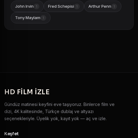
John Irvin
Fred Schepisi
Arthur Penn
1
1
1
Tony Maylam
1
HD
FILM IZLE
Gündüz matinesi keyfini eve taşıyoruz. Binlerce film ve
dizi, 4K kalitesinde, Türkçe dublaj ve altyazı
seçenekleriyle. Üyelik yok, kayıt yok — aç ve izle.
Keşfet