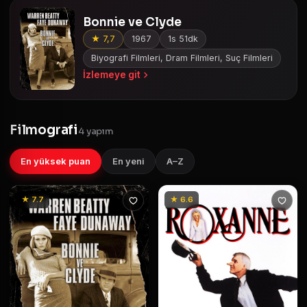
Bonnie ve Clyde
★ 7,7
1967
1s 51dk
Biyografi Filmleri, Dram Filmleri, Suç Filmleri
İzlemeye git
Filmografi
4 yapım
En yüksek puan
En yeni
A–Z
★ 7.7
★ 6.6