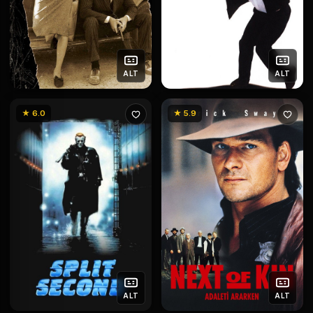
ALT
ALT
★ 6.0
★ 5.9
ALT
ALT