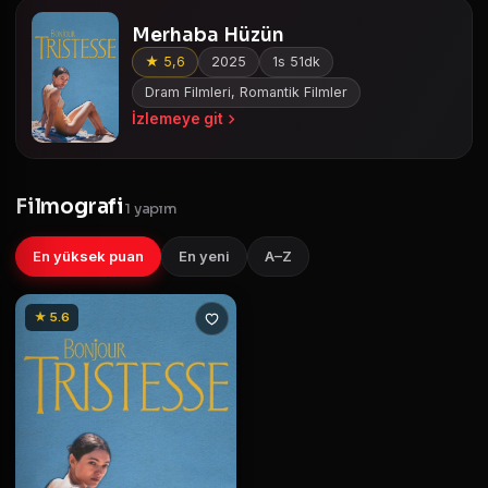
Merhaba Hüzün
★ 5,6
2025
1s 51dk
Dram Filmleri, Romantik Filmler
İzlemeye git
Filmografi
1 yapım
En yüksek puan
En yeni
A–Z
★ 5.6