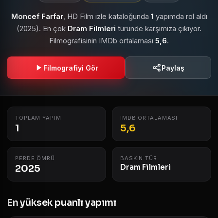
Moncef Farfar
, HD Film izle kataloğunda
1
yapımda rol aldı
(2025). En çok
Dram Filmleri
türünde karşımıza çıkıyor.
Filmografisinin IMDb ortalaması
5,6
.
Filmografiyi Gör
Paylaş
TOPLAM YAPIM
IMDB ORTALAMASI
1
5,6
PERDE ÖMRÜ
BASKIN TÜR
2025
Dram Filmleri
En yüksek puanlı yapımı