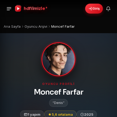
+
hdfilmizle
Giriş
Ana Sayfa
Oyuncu Arşivi
Moncef Farfar
OYUNCU PROFILI
Moncef Farfar
Denis
1 yapım
5,6 ortalama
2025