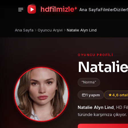
+
hdfilmizle
Ana Sayfa
Filmler
Diziler
Ana Sayfa
Oyuncu Arşivi
Natalie Alyn Lind
OYUNCU PROFILI
Natalie
Norma
1 yapım
4,6 orta
Natalie Alyn Lind
, HD Fi
türünde karşımıza çıkıyor