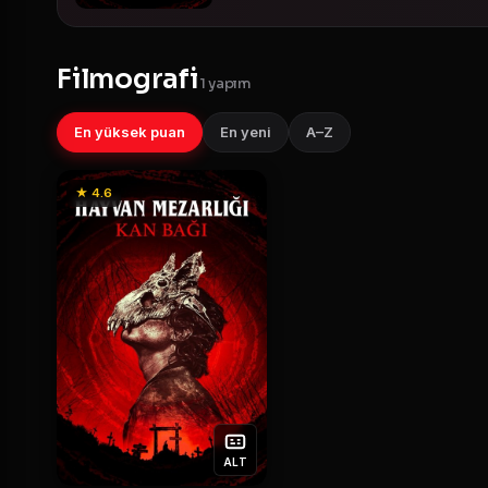
Filmografi
1 yapım
En yüksek puan
En yeni
A–Z
★ 4.6
ALT