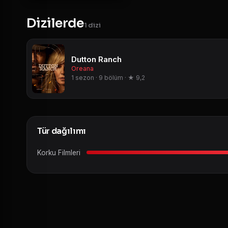
Dizilerde
1 dizi
Dutton Ranch
Oreana
1 sezon · 9 bölüm · ★ 9,2
Tür dağılımı
Korku Filmleri