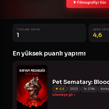
Filmografiyi Gör
TOPLAM YAPIM
IMDB ORT
1
4,6
En yüksek puanlı yapımı
Pet Sematary: Bloo
★ 4,6
2023
1s 27dk
Korku
İzlemeye git