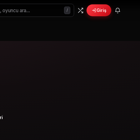
/
Giriş
ri