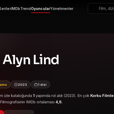
Seriler
IMDb
Trend
Oyuncular
Yönetmenler
 Alyn Lind
lama
2023
1 dizi
lm izle kataloğunda
1
yapımda rol aldı (2023). En çok
Korku Filmle
. Filmografisinin IMDb ortalaması
4,6
.