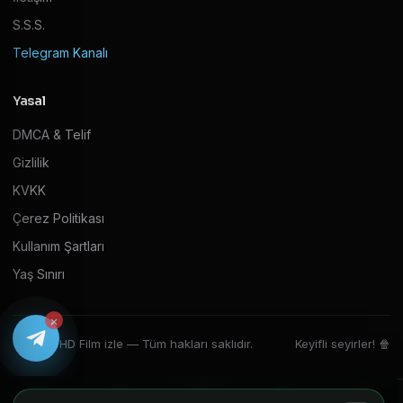
S.S.S.
Telegram Kanalı
Yasal
DMCA & Telif
Gizlilik
KVKK
Çerez Politikası
Kullanım Şartları
Yaş Sınırı
×
© 2026 HD Film izle — Tüm hakları saklıdır.
Keyifli seyirler! 🍿