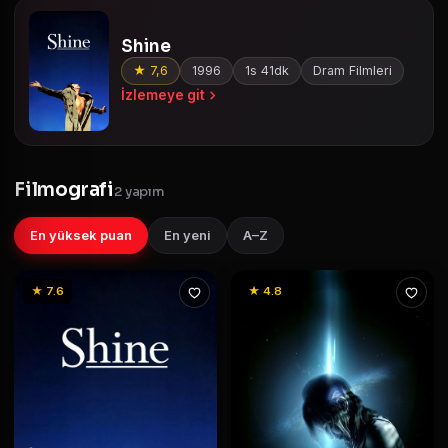
Shine
★ 7,6
1996
1s 41dk
Dram Filmleri
İzlemeye git
Filmografi
2 yapım
En yüksek puan
En yeni
A–Z
★ 7.6
★ 4.8