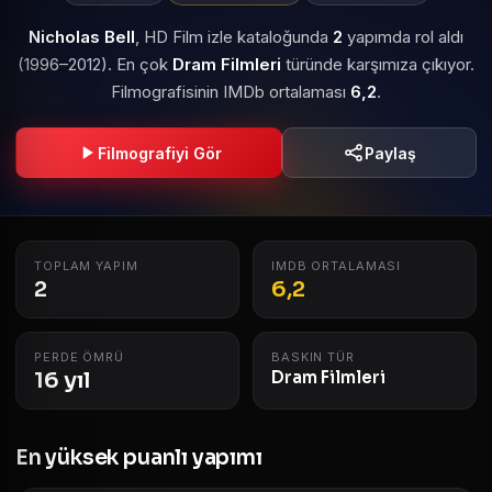
Nicholas Bell
, HD Film izle kataloğunda
2
yapımda rol aldı
(1996–2012). En çok
Dram Filmleri
türünde karşımıza çıkıyor.
Filmografisinin IMDb ortalaması
6,2
.
Filmografiyi Gör
Paylaş
TOPLAM YAPIM
IMDB ORTALAMASI
2
6,2
PERDE ÖMRÜ
BASKIN TÜR
16 yıl
Dram Filmleri
En yüksek puanlı yapımı