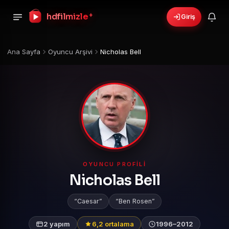
hdfilmizle
+
Giriş
Ana Sayfa
Oyuncu Arşivi
Nicholas Bell
OYUNCU PROFILI
Nicholas Bell
Caesar
Ben Rosen
2 yapım
6,2 ortalama
1996–2012