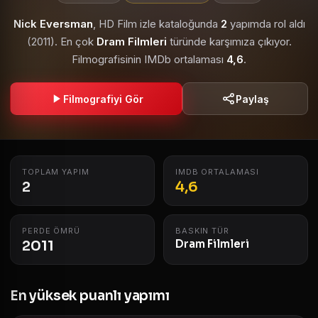
Nick Eversman
, HD Film izle kataloğunda
2
yapımda rol aldı
(2011). En çok
Dram Filmleri
türünde karşımıza çıkıyor.
Filmografisinin IMDb ortalaması
4,6
.
Filmografiyi Gör
Paylaş
TOPLAM YAPIM
IMDB ORTALAMASI
2
4,6
PERDE ÖMRÜ
BASKIN TÜR
2011
Dram Filmleri
En yüksek puanlı yapımı