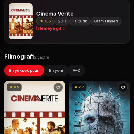
Cinema Verite
★ 6,5
2011
1s 26dk
Dram Filmleri
İzlemeye git
Filmografi
2 yapım
En yüksek puan
En yeni
A–Z
★ 6.5
★ 2.7