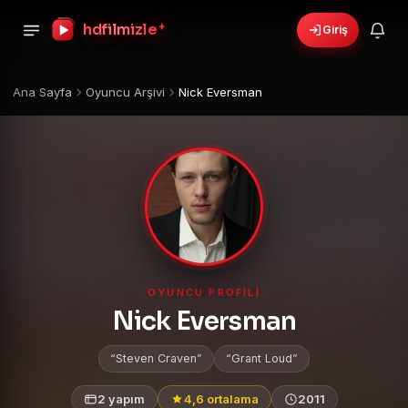
+
hdfilmizle
Giriş
Ana Sayfa
Oyuncu Arşivi
Nick Eversman
OYUNCU PROFILI
Nick Eversman
Steven Craven
Grant Loud
2 yapım
4,6 ortalama
2011