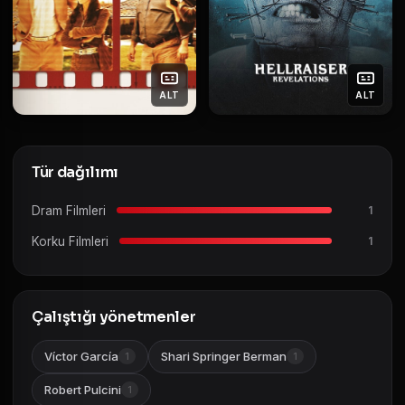
ALT
ALT
Tür dağılımı
Dram Filmleri
1
Korku Filmleri
1
Çalıştığı yönetmenler
Víctor García
Shari Springer Berman
1
1
Robert Pulcini
1