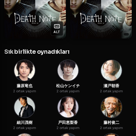
ALT
Sık birlikte oynadıkları
藤原竜也
松山ケンイチ
瀬戸朝香
2 ortak yapım
2 ortak yapım
2 ortak yapım
細川茂樹
戸田恵梨香
藤村俊二
2 ortak yapım
2 ortak yapım
2 ortak yapım