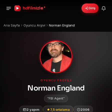
+
hdfilmizle
Giriş
Ana Sayfa
Oyuncu Arşivi
Norman England
OYUNCU PROFILI
Norman England
FBI Agent
2 yapım
7,5 ortalama
2006