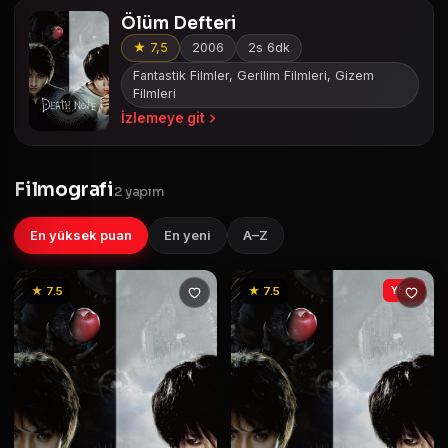
Ölüm Defteri
★ 7,5
2006
2s 6dk
Fantastik Filmler, Gerilim Filmleri, Gizem
Filmleri
İzlemeye git
Filmografi
2 yapım
En yüksek puan
En yeni
A–Z
★ 7.5
★ 7.5
YENİ