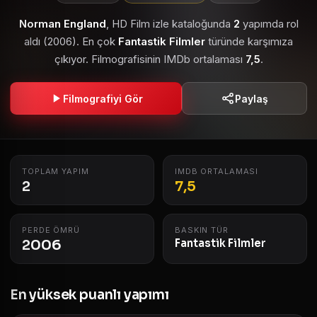
Norman England
, HD Film izle kataloğunda
2
yapımda rol
aldı (2006). En çok
Fantastik Filmler
türünde karşımıza
çıkıyor. Filmografisinin IMDb ortalaması
7,5
.
Filmografiyi Gör
Paylaş
TOPLAM YAPIM
IMDB ORTALAMASI
2
7,5
PERDE ÖMRÜ
BASKIN TÜR
2006
Fantastik Filmler
En yüksek puanlı yapımı