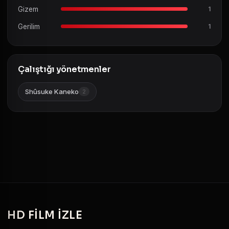
Gizem
1
Gerilim
1
Çalıştığı yönetmenler
Shûsuke Kaneko
2
HD
FILM IZLE