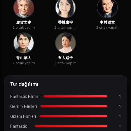
鹿賀丈史
香椎由宇
中村獅童
2 ortak yapım
2 ortak yapım
2 ortak yapım
青山草太
五大路子
2 ortak yapım
2 ortak yapım
Tür dağılımı
Fantastik Filmler
1
Gerilim Filmleri
1
Gizem Filmleri
1
Fantastik
1