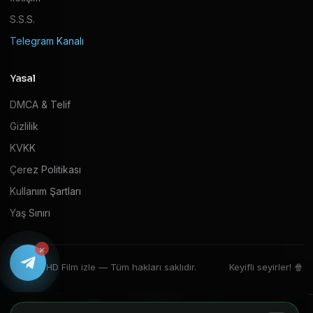
S.S.S.
Telegram Kanalı
Yasal
DMCA & Telif
Gizlilik
KVKK
Çerez Politikası
Kullanım Şartları
Yaş Sınırı
×
© 2026 HD Film izle — Tüm hakları saklıdır.
Keyifli seyirler! 🍿