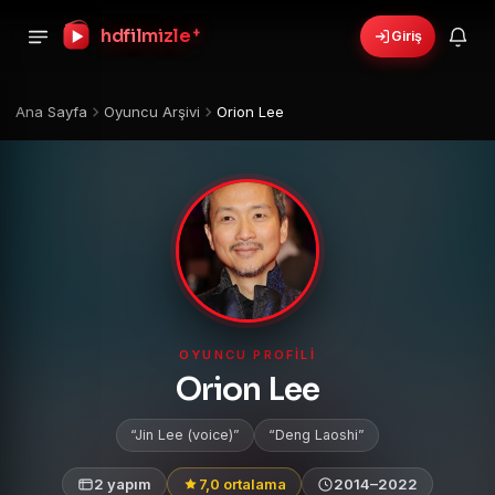
hdfilmizle
+
Giriş
Ana Sayfa
Oyuncu Arşivi
Orion Lee
OYUNCU PROFILI
Orion Lee
Jin Lee (voice)
Deng Laoshi
2 yapım
7,0 ortalama
2014–2022