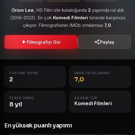
Orion Lee
, HD Film izle kataloğunda
2
yapımda rol aldı
(2014–2022). En çok
Komedi Filmleri
türünde karşımıza
çıkıyor. Filmografisinin IMDb ortalaması
7,0
.
Filmografiyi Gör
Paylaş
TOPLAM YAPIM
IMDB ORTALAMASI
2
7,0
PERDE ÖMRÜ
BASKIN TÜR
8 yıl
Komedi Filmleri
En yüksek puanlı yapımı