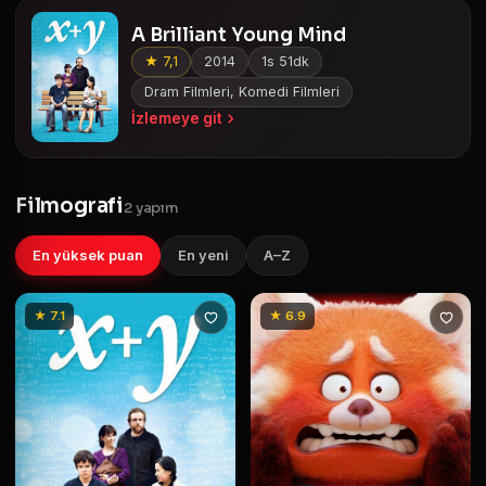
A Brilliant Young Mind
★ 7,1
2014
1s 51dk
Dram Filmleri, Komedi Filmleri
İzlemeye git
Filmografi
2 yapım
En yüksek puan
En yeni
A–Z
★ 7.1
★ 6.9