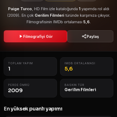
Paige Turco
, HD Film izle kataloğunda
1
yapımda rol aldı
(2009). En çok
Gerilim Filmleri
türünde karşımıza çıkıyor.
Filmografisinin IMDb ortalaması
5,6
.
Filmografiyi Gör
Paylaş
TOPLAM YAPIM
IMDB ORTALAMASI
1
5,6
PERDE ÖMRÜ
BASKIN TÜR
2009
Gerilim Filmleri
En yüksek puanlı yapımı