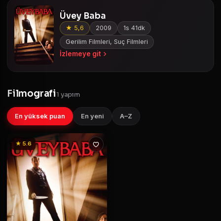
Üvey Baba
★ 5,6
2009
1s 41dk
Gerilim Filmleri, Suç Filmleri
İzlemeye git
Filmografi
1 yapım
En yüksek puan
En yeni
A–Z
★ 5.6