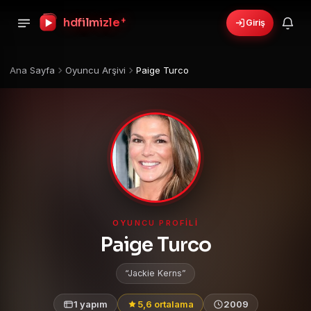
+
hdfilmizle
Giriş
Ana Sayfa
Oyuncu Arşivi
Paige Turco
OYUNCU PROFILI
Paige Turco
Jackie Kerns
1 yapım
5,6 ortalama
2009