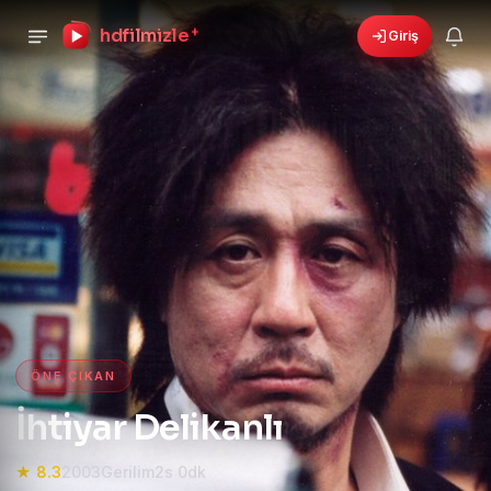
hdfilmizle
+
Giriş
›
🎁
6 yeni fırsat!
Bonusları gör
HD Film izle — HD Film İzle, 4K
ÖNE ÇIKAN
İhtiyar Delikanlı
★ 8.3
2003
Gerilim
2s 0dk