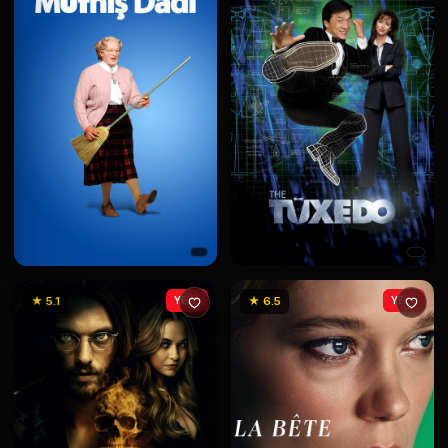
★ 5.1
YENİ
★ 6.5
YENİ