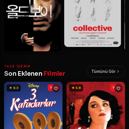
TAZE IÇERIK
Tümünü Gör
Son Eklenen
Filmler
★ 6.3
YENİ
★ 5.8
YENİ