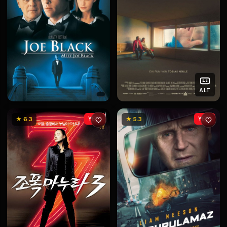
ALT
★ 6.3
YENİ
★ 5.3
YENİ