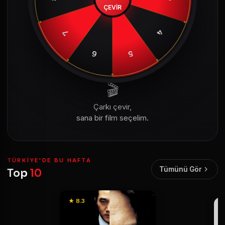
ÇEVİR
4
7
6
5
🎬
Çarkı çevir,
sana bir film seçelim.
TÜRKIYE'DE BU HAFTA
Tümünü Gör
Top
10
★ 8.3