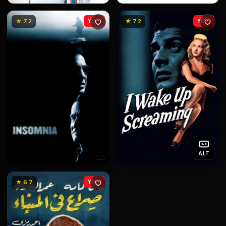
★ 7.2
YENİ
★ 7.2
YENİ
ALT
★ 6.7
YENİ