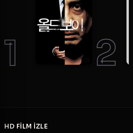
1
2
HD
FILM IZLE