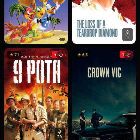
TR
★ 7.1
YENİ
★ 6.5
YENİ
TR