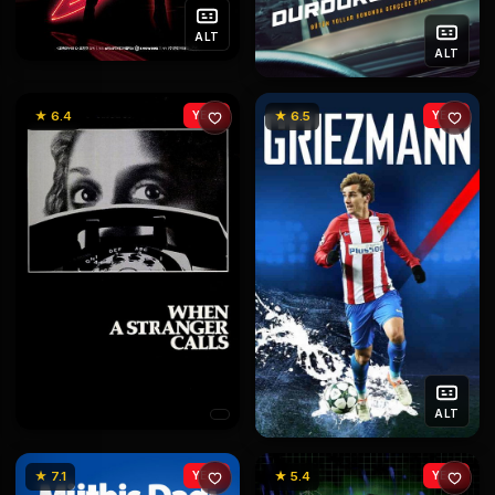
ALT
ALT
★ 6.4
YENİ
★ 6.5
YENİ
ALT
★ 7.1
YENİ
★ 5.4
YENİ