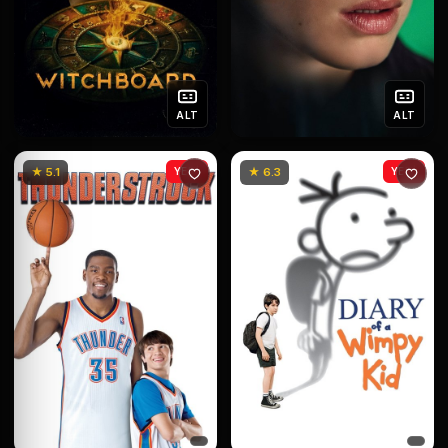
ALT
ALT
★ 5.1
YENİ
★ 6.3
YENİ