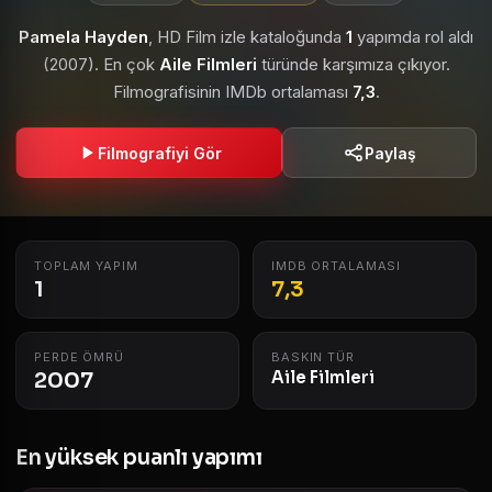
Pamela Hayden
, HD Film izle kataloğunda
1
yapımda rol aldı
(2007). En çok
Aile Filmleri
türünde karşımıza çıkıyor.
Filmografisinin IMDb ortalaması
7,3
.
Filmografiyi Gör
Paylaş
TOPLAM YAPIM
IMDB ORTALAMASI
1
7,3
PERDE ÖMRÜ
BASKIN TÜR
2007
Aile Filmleri
En yüksek puanlı yapımı