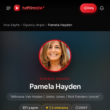
+
hdfilmizle
Giriş
Ana Sayfa
Oyuncu Arşivi
Pamela Hayden
OYUNCU PROFILI
Pamela Hayden
Milhouse Van Houten / Jimbo Jones / Rod Flanders (voice)
1 yapım
7,3 ortalama
2007