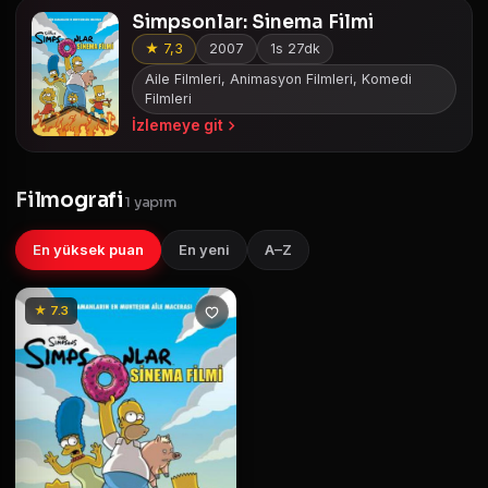
Simpsonlar: Sinema Filmi
★ 7,3
2007
1s 27dk
Aile Filmleri, Animasyon Filmleri, Komedi
Filmleri
İzlemeye git
Filmografi
1 yapım
En yüksek puan
En yeni
A–Z
★ 7.3