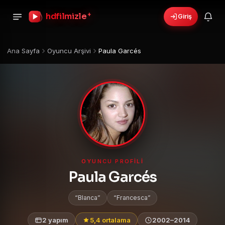
+
hdfilmizle
Giriş
Ana Sayfa
Oyuncu Arşivi
Paula Garcés
OYUNCU PROFILI
Paula Garcés
Blanca
Francesca
2 yapım
5,4 ortalama
2002–2014