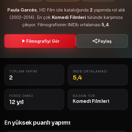
Paula Garcés
, HD Film izle kataloğunda
2
yapımda rol aldı
(2002–2014). En çok
Komedi Filmleri
türünde karşımıza
çıkıyor. Filmografisinin IMDb ortalaması
5,4
.
Filmografiyi Gör
Paylaş
TOPLAM YAPIM
IMDB ORTALAMASI
2
5,4
PERDE ÖMRÜ
BASKIN TÜR
12 yıl
Komedi Filmleri
En yüksek puanlı yapımı