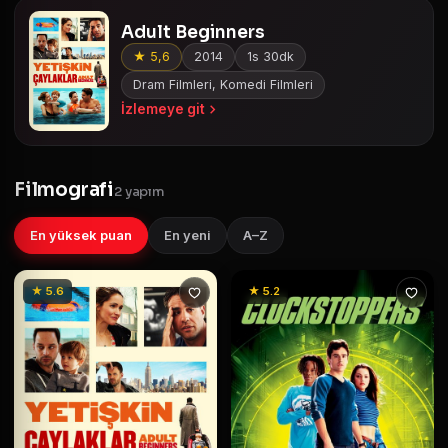
Adult Beginners
★ 5,6
2014
1s 30dk
Dram Filmleri, Komedi Filmleri
İzlemeye git
Filmografi
2 yapım
En yüksek puan
En yeni
A–Z
★ 5.6
★ 5.2