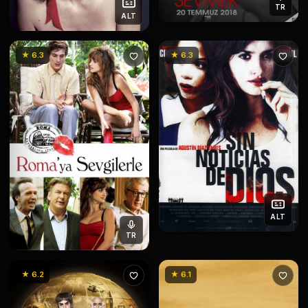
TR
ALT
★ 6.3
★ 6.3
ALT
TR
★ 6.2
★ 6.1