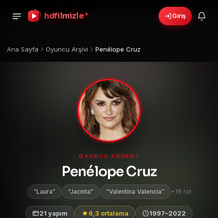
hdfilmizle
+
Giriş
›
🎁
6 yeni fırsat!
Bonusları gör
Ana Sayfa
Oyuncu Arşivi
Penélope Cruz
OYUNCU PROFILI
Penélope Cruz
Laura
Jacinta
Valentina Valencia
+16 rol
21 yapım
6,3 ortalama
1997–2022