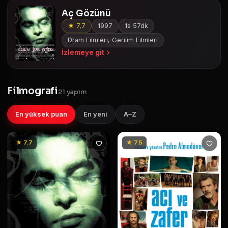
Aç Gözünü
★ 7,7
1997
1s 57dk
Dram Filmleri, Gerilim Filmleri
İzlemeye git
Filmografi
21 yapım
En yüksek puan
En yeni
A–Z
★ 7.7
★ 7.5