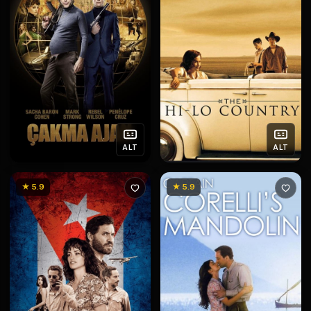
ALT
ALT
★ 5.9
★ 5.9