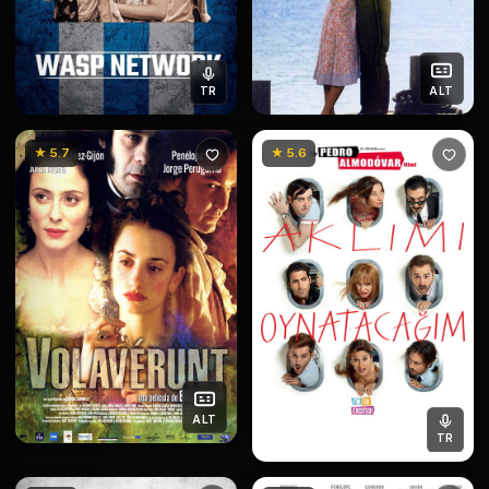
TR
ALT
★ 5.7
★ 5.6
ALT
TR