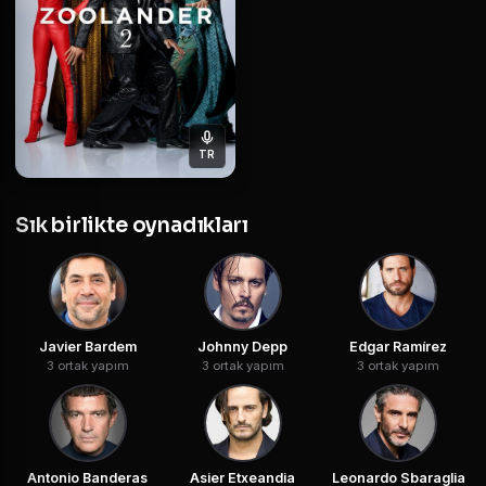
TR
Sık birlikte oynadıkları
Javier Bardem
Johnny Depp
Edgar Ramírez
3 ortak yapım
3 ortak yapım
3 ortak yapım
Antonio Banderas
Asier Etxeandia
Leonardo Sbaraglia