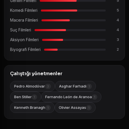
Gerilim Filmleri
5
Komedi Filmleri
5
Macera Filmleri
4
Suç Filmleri
4
Aksiyon Filmleri
3
Biyografi Filmleri
2
Çalıştığı yönetmenler
Pedro Almodóvar
Asghar Farhadi
3
1
Ben Stiller
Fernando León de Aranoa
1
1
Kenneth Branagh
Olivier Assayas
1
1