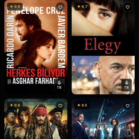
★ 6.9
★ 6.7
TR
TR
★ 6.6
★ 6.5