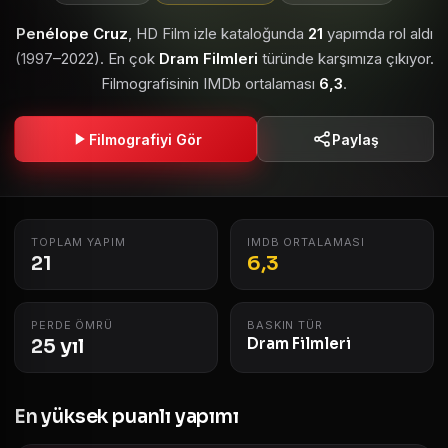
Penélope Cruz
, HD Film izle kataloğunda
21
yapımda rol aldı
(1997–2022). En çok
Dram Filmleri
türünde karşımıza çıkıyor.
Filmografisinin IMDb ortalaması
6,3
.
Filmografiyi Gör
Paylaş
TOPLAM YAPIM
IMDB ORTALAMASI
21
6,3
PERDE ÖMRÜ
BASKIN TÜR
25 yıl
Dram Filmleri
En yüksek puanlı yapımı