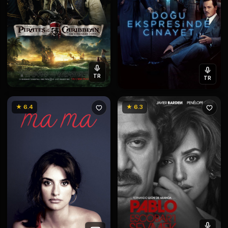
TR
TR
★ 6.4
★ 6.3