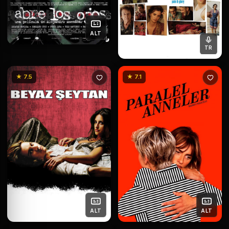
ALT
TR
★ 7.5
★ 7.1
ALT
ALT