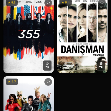
★ 5.5
★ 5.4
TR
TR
★ 4.7