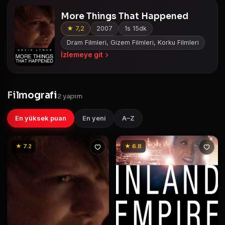
More Things That Happened
★ 7,2
2007
1s 15dk
Dram Filmleri, Gizem Filmleri, Korku Filmleri
İzlemeye git
Filmografi
2 yapım
En yüksek puan
En yeni
A–Z
★ 7.2
★ 6.8