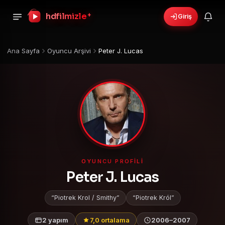
hdfilmizle
+
Giriş
Ana Sayfa
Oyuncu Arşivi
Peter J. Lucas
OYUNCU PROFILI
Peter J. Lucas
Piotrek Krol / Smithy
Piotrek Król
2 yapım
7,0 ortalama
2006–2007