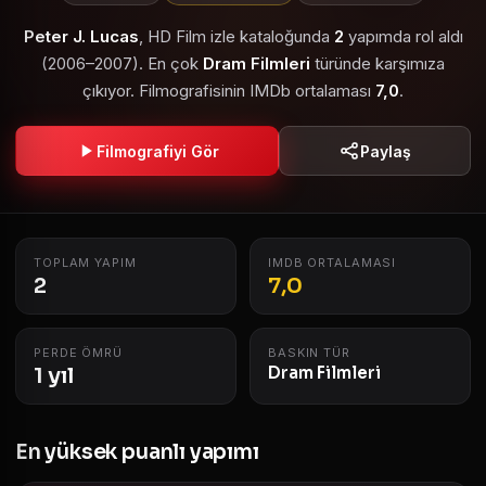
Peter J. Lucas
, HD Film izle kataloğunda
2
yapımda rol aldı
(2006–2007). En çok
Dram Filmleri
türünde karşımıza
çıkıyor. Filmografisinin IMDb ortalaması
7,0
.
Filmografiyi Gör
Paylaş
TOPLAM YAPIM
IMDB ORTALAMASI
2
7,0
PERDE ÖMRÜ
BASKIN TÜR
1 yıl
Dram Filmleri
En yüksek puanlı yapımı