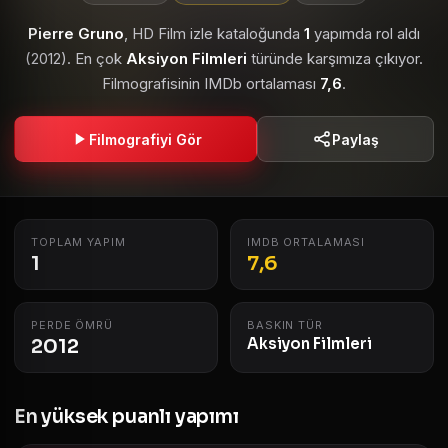
Pierre Gruno
, HD Film izle kataloğunda
1
yapımda rol aldı
(2012). En çok
Aksiyon Filmleri
türünde karşımıza çıkıyor.
Filmografisinin IMDb ortalaması
7,6
.
Filmografiyi Gör
Paylaş
TOPLAM YAPIM
IMDB ORTALAMASI
1
7,6
PERDE ÖMRÜ
BASKIN TÜR
2012
Aksiyon Filmleri
En yüksek puanlı yapımı