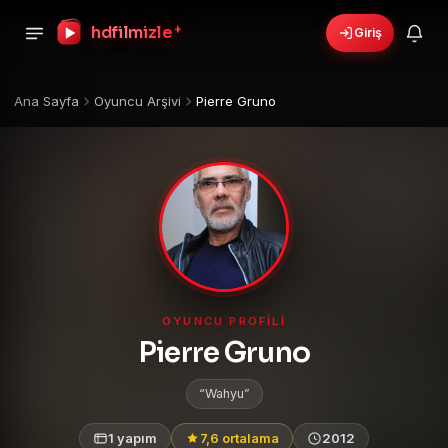
hdfilmizle
+
Giriş
Ana Sayfa
Oyuncu Arşivi
Pierre Gruno
OYUNCU PROFILI
Pierre Gruno
Wahyu
1 yapım
7,6 ortalama
2012