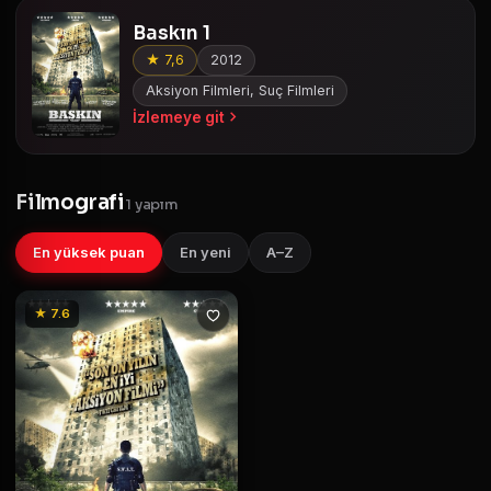
Baskın 1
★ 7,6
2012
Aksiyon Filmleri, Suç Filmleri
İzlemeye git
Filmografi
1 yapım
En yüksek puan
En yeni
A–Z
★ 7.6