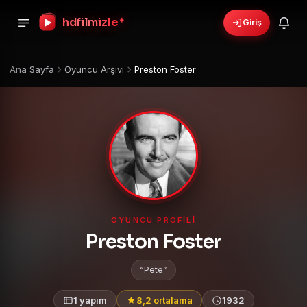
hdfilmizle
+
Giriş
Ana Sayfa
Oyuncu Arşivi
Preston Foster
OYUNCU PROFILI
Preston Foster
Pete
1 yapım
8,2 ortalama
1932