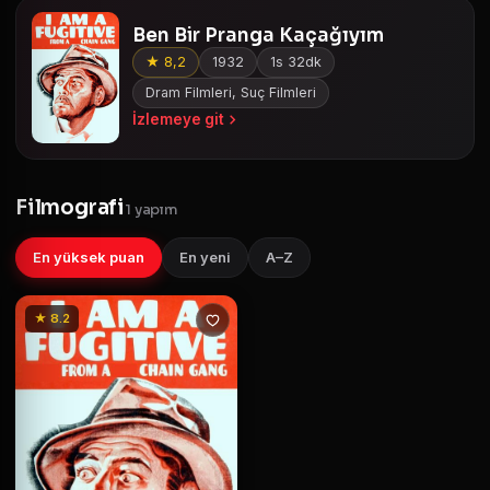
Ben Bir Pranga Kaçağıyım
★ 8,2
1932
1s 32dk
Dram Filmleri, Suç Filmleri
İzlemeye git
Filmografi
1 yapım
En yüksek puan
En yeni
A–Z
★ 8.2