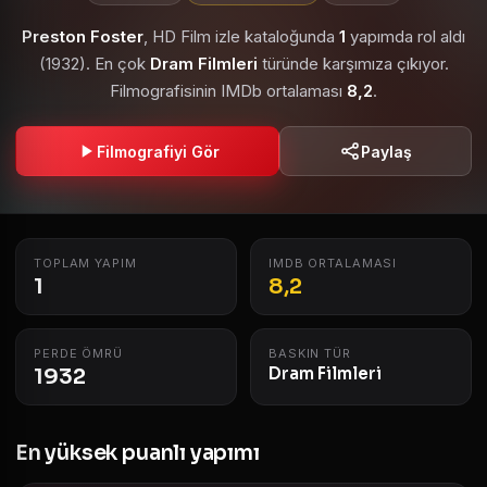
Preston Foster
, HD Film izle kataloğunda
1
yapımda rol aldı
(1932). En çok
Dram Filmleri
türünde karşımıza çıkıyor.
Filmografisinin IMDb ortalaması
8,2
.
Filmografiyi Gör
Paylaş
TOPLAM YAPIM
IMDB ORTALAMASI
1
8,2
PERDE ÖMRÜ
BASKIN TÜR
1932
Dram Filmleri
En yüksek puanlı yapımı