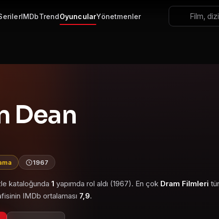
Seriler
IMDb
Trend
Oyuncular
Yönetmenler
n Dean
lama
1967
izle kataloğunda
1
yapımda rol aldı (1967). En çok
Dram Filmleri
tü
afisinin IMDb ortalaması
7,9
.