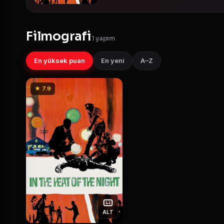
Filmografi
1 yapım
En yüksek puan
En yeni
A–Z
★ 7.9
ALT