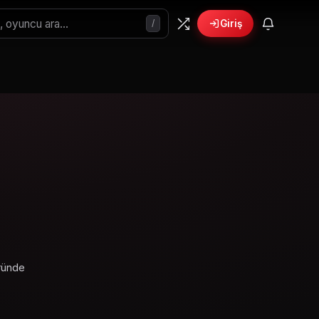
/
Giriş
ründe