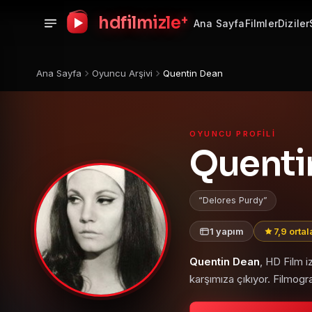
+
hdfilmizle
Ana Sayfa
Filmler
Diziler
Ana Sayfa
Oyuncu Arşivi
Quentin Dean
OYUNCU PROFILI
Quenti
Delores Purdy
1 yapım
7,9 orta
Quentin Dean
, HD Film 
karşımıza çıkıyor. Filmogr