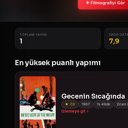
Filmografiyi Gör
TOPLAM YAPIM
IMDB ORT
1
7,9
En yüksek puanlı yapımı
Gecenin Sıcağında
★ 7,9
1967
1s 49dk
Dram F
İzlemeye git