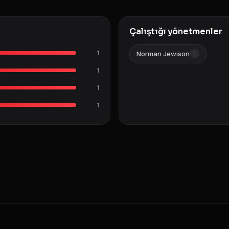
Çalıştığı yönetmenler
1
Norman Jewison
1
1
1
1