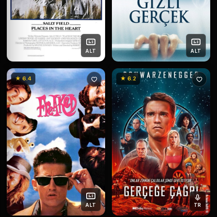
ALT
ALT
★ 6.4
★ 6.2
ALT
TR