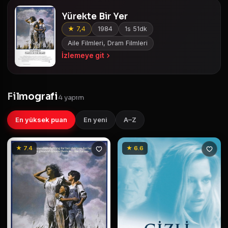
Yürekte Bir Yer
★ 7,4
1984
1s 51dk
Aile Filmleri, Dram Filmleri
İzlemeye git
Filmografi
4 yapım
En yüksek puan
En yeni
A–Z
★ 7.4
★ 6.6