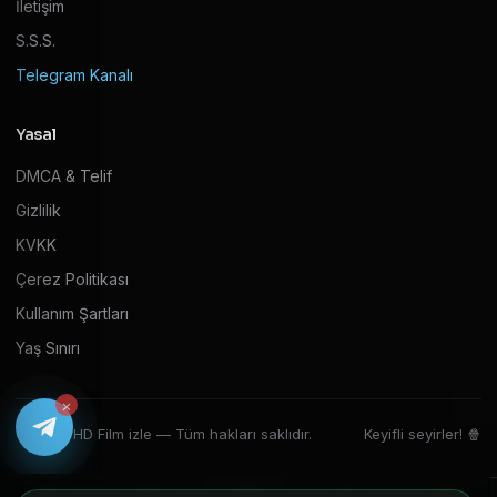
İletişim
S.S.S.
Telegram Kanalı
Yasal
DMCA & Telif
Gizlilik
KVKK
Çerez Politikası
Kullanım Şartları
Yaş Sınırı
×
© 2026 HD Film izle — Tüm hakları saklıdır.
Keyifli seyirler! 🍿