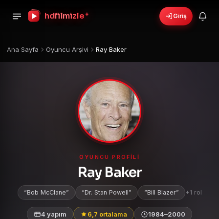
+
hdfilmizle
Giriş
Ana Sayfa
Oyuncu Arşivi
Ray Baker
OYUNCU PROFILI
Ray Baker
Bob McClane
Dr. Stan Powell
Bill Blazer
+1 rol
4 yapım
6,7 ortalama
1984–2000