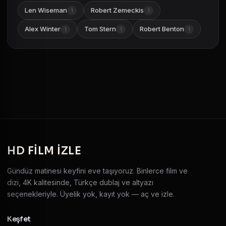
Len Wiseman
Robert Zemeckis
1
1
Alex Winter
Tom Stern
Robert Benton
1
1
1
HD
FILM IZLE
Gündüz matinesi keyfini eve taşıyoruz. Binlerce film ve
dizi, 4K kalitesinde, Türkçe dublaj ve altyazı
seçenekleriyle. Üyelik yok, kayıt yok — aç ve izle.
Keşfet