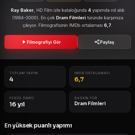
Ray Baker
, HD Film izle kataloğunda
4
yapımda rol aldı
(1984–2000). En çok
Dram Filmleri
türünde karşımıza
çıkıyor. Filmografisinin IMDb ortalaması
6,7
.
Filmografiyi Gör
Paylaş
TOPLAM YAPIM
IMDB ORTALAMASI
4
6,7
PERDE ÖMRÜ
BASKIN TÜR
16 yıl
Dram Filmleri
En yüksek puanlı yapımı