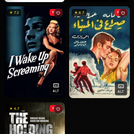
★ 7.2
YENİ
★ 6.7
YENİ
ALT
ALT
★ 4.7
YENİ