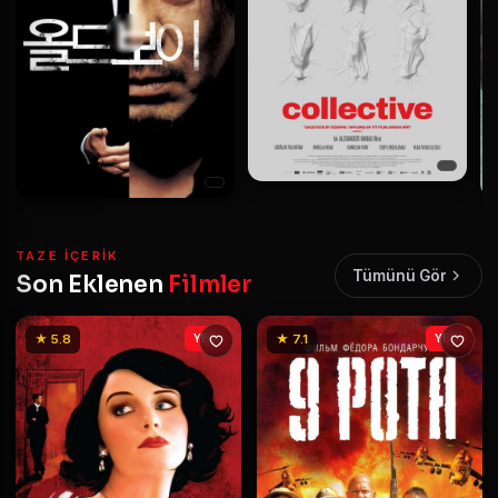
TAZE IÇERIK
Tümünü Gör
Son Eklenen
Filmler
★ 5.8
YENİ
★ 7.1
YENİ