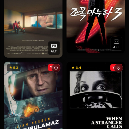
ALT
ALT
★ 5.3
YENİ
★ 6.4
YENİ