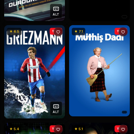
ALT
★ 6.5
YENİ
★ 7.1
YENİ
ALT
★ 5.4
YENİ
★ 5.1
YENİ