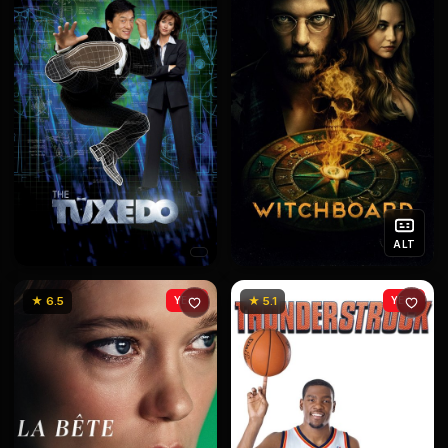
ALT
★ 6.5
YENİ
★ 5.1
YENİ