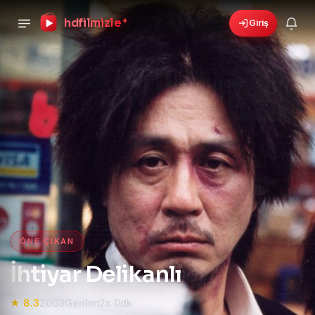
hdfilmizle
+
Giriş
🎁
›
6 yeni fırsat!
Bonusları gör
HD Film izle — HD Film İzle, 4K
ÖNE ÇIKAN
İhtiyar Delikanlı
★ 8.3
2003
Gerilim
2s 0dk