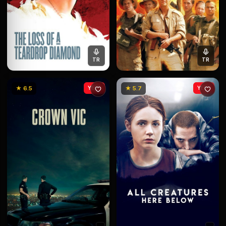
TR
TR
★ 6.5
YENİ
★ 5.7
YENİ