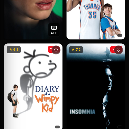
ALT
★ 6.3
YENİ
★ 7.2
YENİ