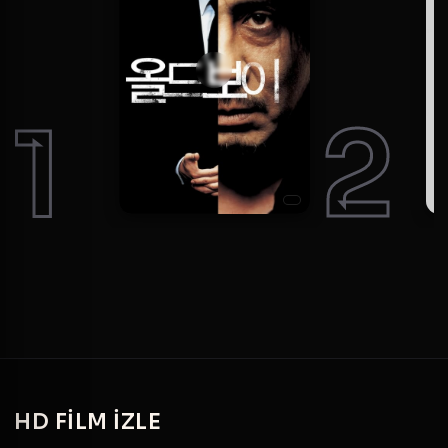
1
2
HD
FILM IZLE