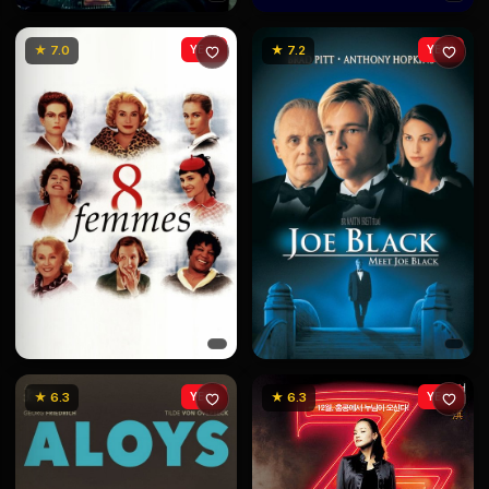
★ 7.0
YENİ
★ 7.2
YENİ
★ 6.3
YENİ
★ 6.3
YENİ