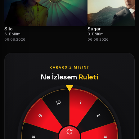
Silo
Sugar
6. Bölüm
8. Bölüm
06.08.2026
06.08.2026
KARARSIZ MISIN?
Ne İzlesem
Ruleti
10
1
9
2
8
3