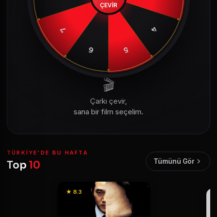
ÇEVİR
4
7
6
5
🎬
Çarkı çevir,
sana bir film seçelim.
TÜRKIYE'DE BU HAFTA
Tümünü Gör
Top
10
★ 8.3