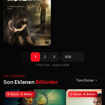
1
2
3
…
358
7.503 film · Sayfa 1/358
DIZI GÜNCEL
Tüm Diziler
Son Eklenen
Bölümler
3. Sezon · 6. Bölüm
2. Sezon · 8. Bölüm