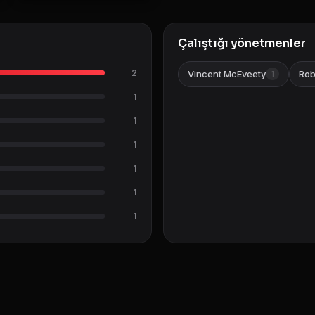
Çalıştığı yönetmenler
2
Vincent McEveety
Rob
1
1
1
1
1
1
1