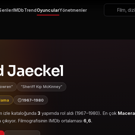
Seriler
IMDb
Trend
Oyuncular
Yönetmenler
d Jaeckel
Bowren
Sheriff Kip McKinney
alama
1967–1980
lm izle kataloğunda
3
yapımda rol aldı (1967–1980). En çok
Macera
 çıkıyor. Filmografisinin IMDb ortalaması
6,6
.