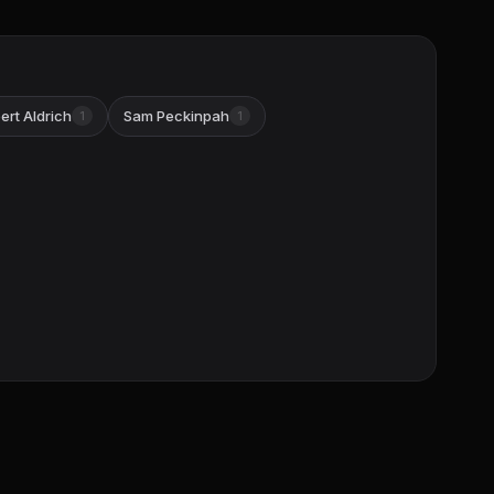
ert Aldrich
Sam Peckinpah
1
1