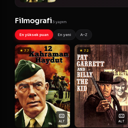
Filmografi
3 yapım
En yüksek puan
En yeni
A–Z
★ 7.7
★ 7.2
ALT
ALT