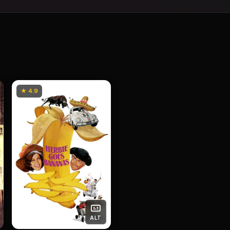
★ 4.9
ALT