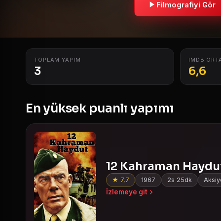
Filmografiyi Gör
TOPLAM YAPIM
IMDB ORT
3
6,6
En yüksek puanlı yapımı
12 Kahraman Haydu
★ 7,7
1967
2s 25dk
Aksiy
İzlemeye git