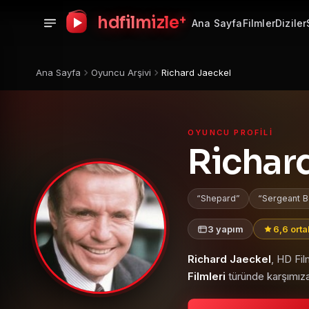
+
hdfilmizle
Ana Sayfa
Filmler
Diziler
Ana Sayfa
Oyuncu Arşivi
Richard Jaeckel
OYUNCU PROFILI
Richar
Shepard
Sergeant 
3 yapım
6,6 ort
Richard Jaeckel
, HD Fi
Filmleri
türünde karşımıza