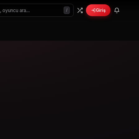
/
Giriş