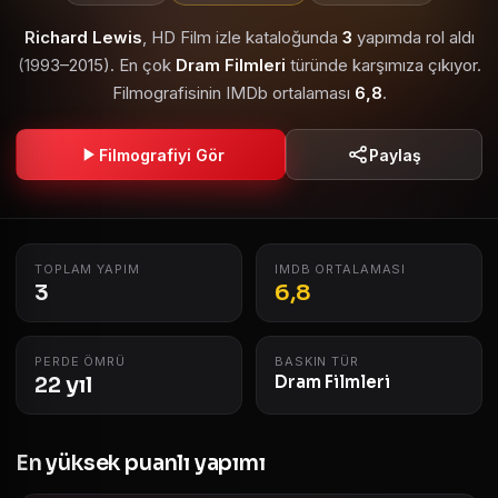
Richard Lewis
, HD Film izle kataloğunda
3
yapımda rol aldı
(1993–2015). En çok
Dram Filmleri
türünde karşımıza çıkıyor.
Filmografisinin IMDb ortalaması
6,8
.
Filmografiyi Gör
Paylaş
TOPLAM YAPIM
IMDB ORTALAMASI
3
6,8
PERDE ÖMRÜ
BASKIN TÜR
22 yıl
Dram Filmleri
En yüksek puanlı yapımı