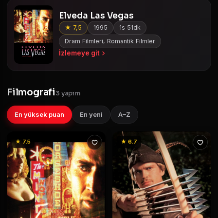
Elveda Las Vegas
★ 7,5
1995
1s 51dk
Dram Filmleri, Romantik Filmler
İzlemeye git
Filmografi
3 yapım
En yüksek puan
En yeni
A–Z
★ 7.5
★ 6.7