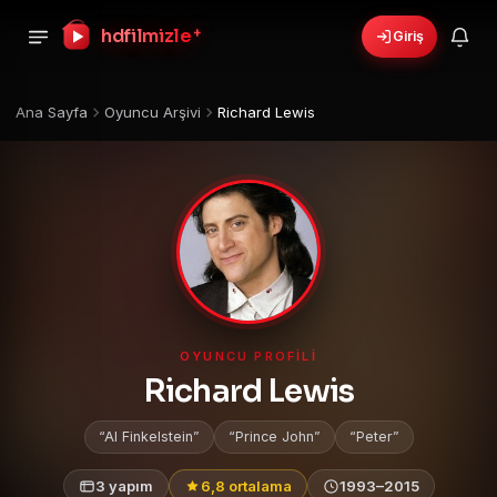
hdfilmizle
+
Giriş
Ana Sayfa
Oyuncu Arşivi
Richard Lewis
OYUNCU PROFILI
Richard Lewis
Al Finkelstein
Prince John
Peter
3 yapım
6,8 ortalama
1993–2015