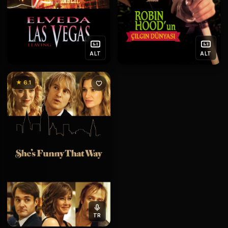
ALT
ALT
★ 6.1
TR