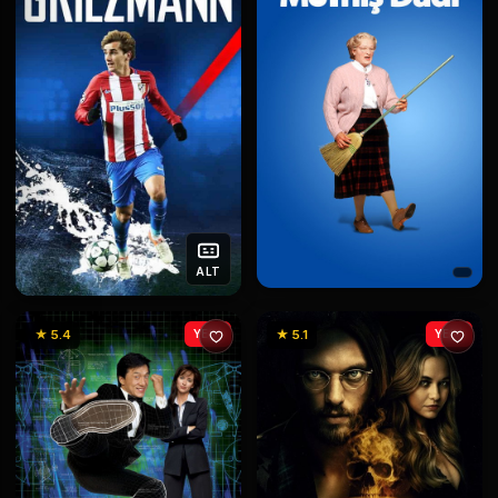
ALT
★ 5.4
YENİ
★ 5.1
YENİ