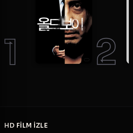
1
2
HD
FILM IZLE