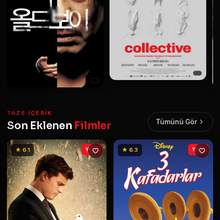
TAZE IÇERIK
Tümünü Gör
Son Eklenen
Filmler
★ 6.1
YENİ
★ 6.3
YENİ