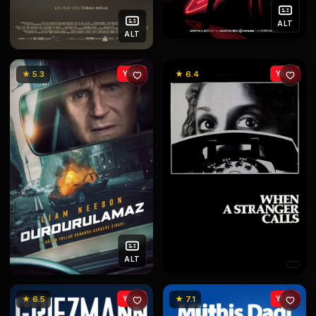
ALT
ALT
★ 5.3
YENİ
★ 6.4
YENİ
ALT
★ 6.5
YENİ
★ 7.1
YENİ