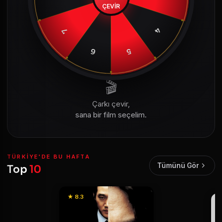
ÇEVİR
4
7
6
5
🎬
Çarkı çevir,
sana bir film seçelim.
TÜRKIYE'DE BU HAFTA
Tümünü Gör
Top
10
★ 8.3