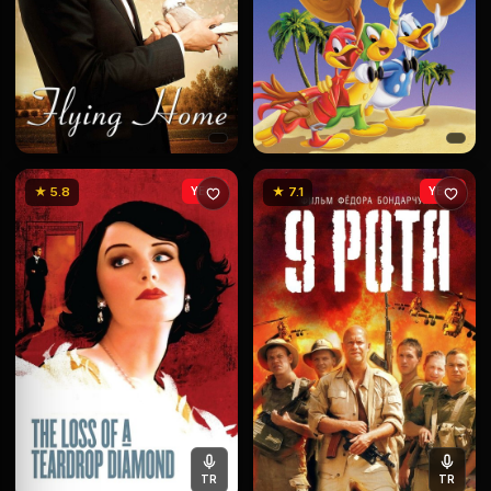
★ 5.8
YENİ
★ 7.1
YENİ
TR
TR