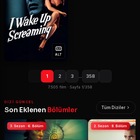
ALT
1
2
3
…
358
7.505 film · Sayfa 1/358
DIZI GÜNCEL
Tüm Diziler
Son Eklenen
Bölümler
3. Sezon · 6. Bölüm
2. Sezon · 8. Bölüm