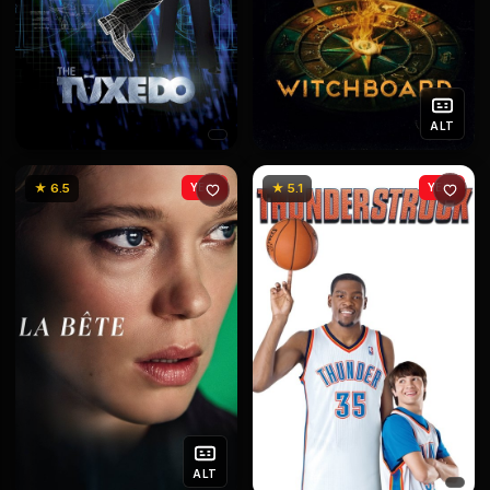
ALT
★ 6.5
YENİ
★ 5.1
YENİ
ALT