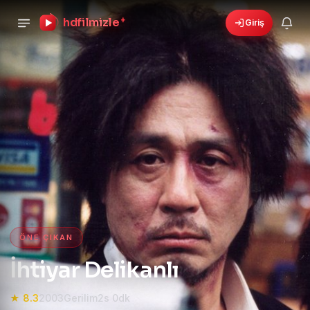
hdfilmizle
+
Giriş
›
🎁
6 yeni fırsat!
Bonusları gör
HD Film izle — HD Film İzle, 4K
ÖNE ÇIKAN
İhtiyar Delikanlı
★ 8.3
2003
Gerilim
2s 0dk