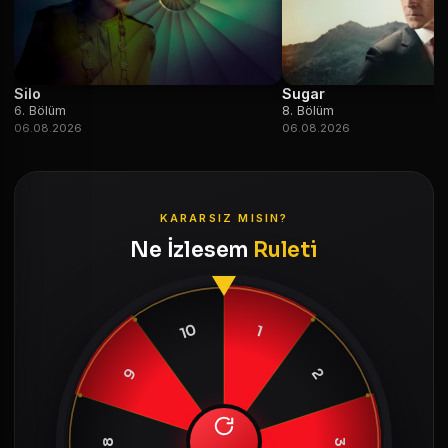
Silo
Sugar
6. Bölüm
8. Bölüm
06.08.2026
06.08.2026
KARARSIZ MISIN?
Ne İzlesem
Ruleti
10
1
9
2
8
3