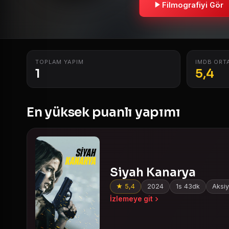
Filmografiyi Gör
TOPLAM YAPIM
IMDB ORT
1
5,4
En yüksek puanlı yapımı
Siyah Kanarya
★ 5,4
2024
1s 43dk
Aksiy
İzlemeye git