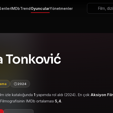
Seriler
IMDb
Trend
Oyuncular
Yönetmenler
 Tonković
lama
2024
ilm izle kataloğunda
1
yapımda rol aldı (2024). En çok
Aksiyon Fil
. Filmografisinin IMDb ortalaması
5,4
.