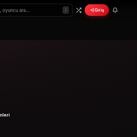
/
Giriş
mleri