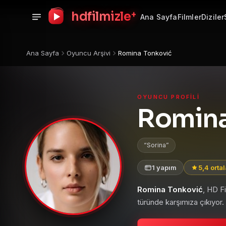
+
hdfilmizle
Ana Sayfa
Filmler
Diziler
Ana Sayfa
Oyuncu Arşivi
Romina Tonković
OYUNCU PROFILI
Romina
Sorina
1 yapım
5,4 orta
Romina Tonković
, HD F
türünde karşımıza çıkıyor