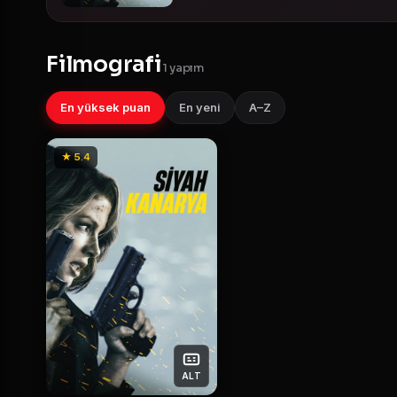
Filmografi
1 yapım
En yüksek puan
En yeni
A–Z
★ 5.4
ALT