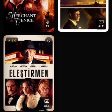
TR
ALT
★ 6.0
ALT