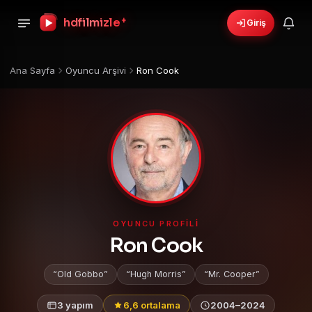
+
hdfilmizle
Giriş
Ana Sayfa
Oyuncu Arşivi
Ron Cook
OYUNCU PROFILI
Ron Cook
Old Gobbo
Hugh Morris
Mr. Cooper
3 yapım
6,6 ortalama
2004–2024