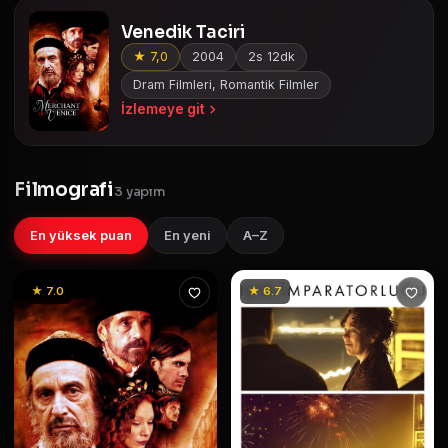
Venedik Taciri
★ 7,0
2004
2s 12dk
Dram Filmleri, Romantik Filmler
İzlemeye git
Filmografi
3 yapım
En yüksek puan
En yeni
A–Z
★ 7.0
★ 6.7