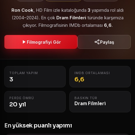
Ron Cook
, HD Film izle kataloğunda
3
yapımda rol aldı
(2004–2024). En çok
Dram Filmleri
türünde karşımıza
çıkıyor. Filmografisinin IMDb ortalaması
6,6
.
Filmografiyi Gör
Paylaş
TOPLAM YAPIM
IMDB ORTALAMASI
3
6,6
PERDE ÖMRÜ
BASKIN TÜR
20 yıl
Dram Filmleri
En yüksek puanlı yapımı