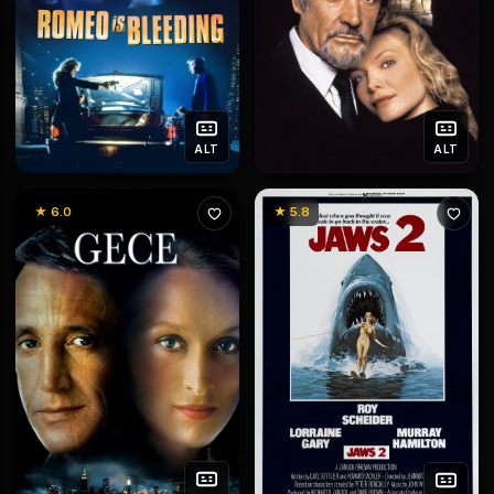
ALT
ALT
★ 6.0
★ 5.8