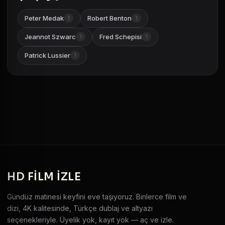
Peter Medak
Robert Benton
1
1
Jeannot Szwarc
Fred Schepisi
1
1
Patrick Lussier
1
HD
FILM IZLE
Gündüz matinesi keyfini eve taşıyoruz. Binlerce film ve
dizi, 4K kalitesinde, Türkçe dublaj ve altyazı
seçenekleriyle. Üyelik yok, kayıt yok — aç ve izle.