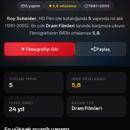
5 yapım
5,8 ortalama
1981–2005
Roy Scheider
, HD Film izle kataloğunda
5
yapımda rol aldı
(1981–2005). En çok
Dram Filmleri
türünde karşımıza çıkıyor.
Filmografisinin IMDb ortalaması
5,8
.
Filmografiyi Gör
Paylaş
TOPLAM YAPIM
IMDB ORTALAMASI
5
5,8
PERDE ÖMRÜ
BASKIN TÜR
24 yıl
Dram Filmleri
En yüksek puanlı yapımı