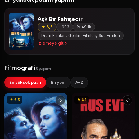
Aşk Bir Fahişedir
★ 6,5
1993
1s 49dk
Dram Filmleri, Gerilim Filmleri, Suç Filmleri
İzlemeye git
Filmografi
5 yapım
En yüksek puan
En yeni
A–Z
★ 6.5
★ 6.1