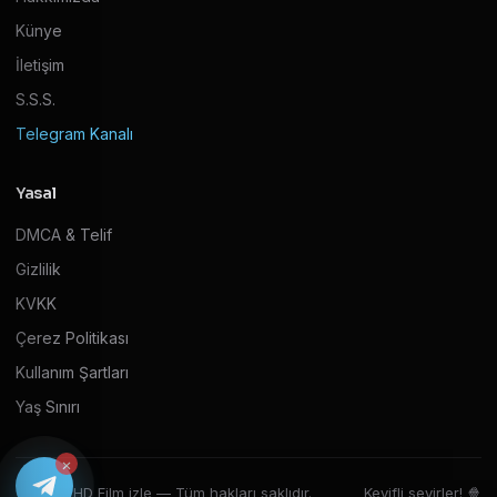
Künye
İletişim
S.S.S.
Telegram Kanalı
Yasal
DMCA & Telif
Gizlilik
KVKK
Çerez Politikası
Kullanım Şartları
Yaş Sınırı
×
© 2026 HD Film izle — Tüm hakları saklıdır.
Keyifli seyirler! 🍿