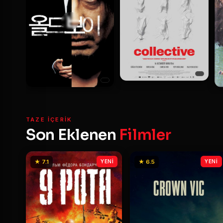
TAZE IÇERIK
Son Eklenen
Filmler
★ 7.1
YENİ
★ 6.5
YENİ