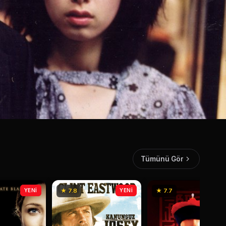
Tümünü Gör
YENİ
★ 7.8
YENİ
★ 7.7
YEN