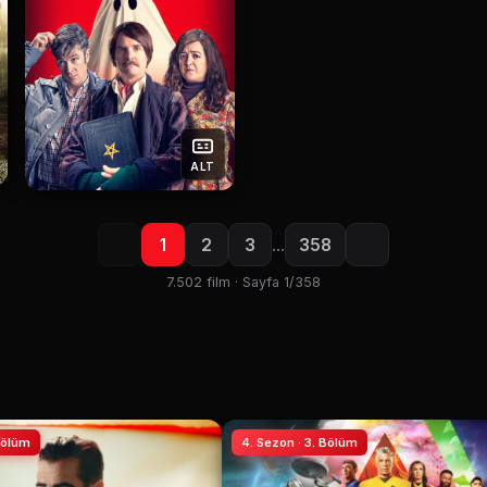
ALT
1
2
3
…
358
7.502 film · Sayfa 1/358
 Bölüm
4. Sezon · 3. Bölüm