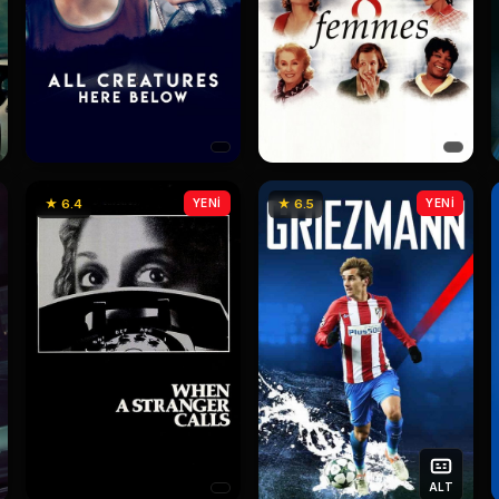
★ 6.4
YENİ
★ 6.5
YENİ
ALT