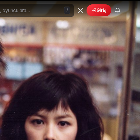
/
Giriş
🎁
›
6 yeni fırsat!
Bonusları gör
 Filmler