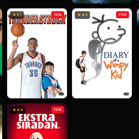
★ 5.1
YENİ
★ 6.3
YENİ
★ 6.4
YENİ