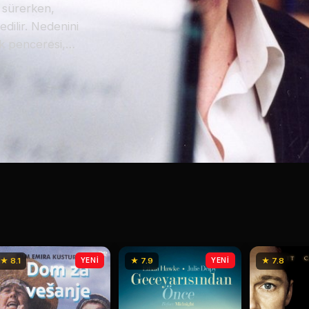
t sürerken,
dilir. Nedenini
k penceresi,
lerini izlerken
duğunu anlar. Tam
t bırakılan Oh
leyen ve hayatını
mak. Ancak bu
gerçeğe
★ 8.1
YENİ
★ 7.9
YENİ
★ 7.8