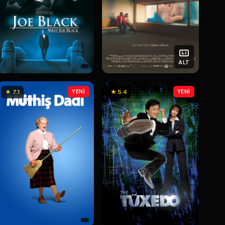
ALT
★ 7.1
YENİ
★ 5.4
YENİ