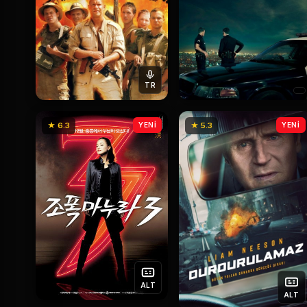
TR
★ 6.3
YENİ
★ 5.3
YENİ
ALT
ALT