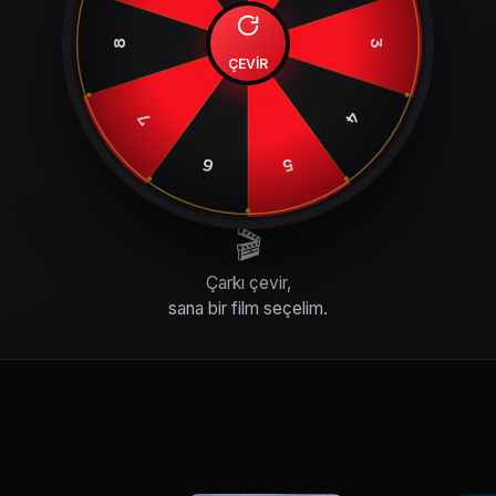
8
3
ÇEVİR
4
7
6
5
🎬
Çarkı çevir,
sana bir film seçelim.