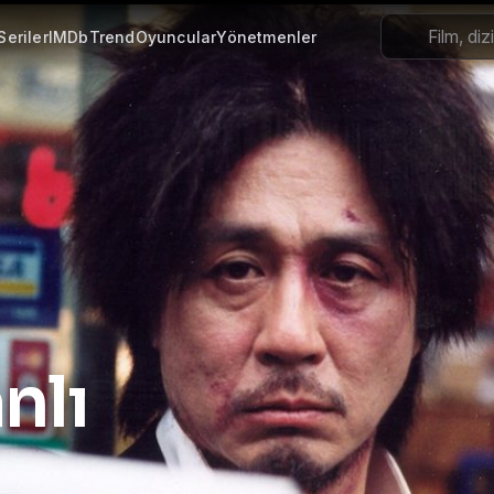
Seriler
IMDb
Trend
Oyuncular
Yönetmenler
, 4K Türkçe Dublaj ve Altyazılı
nlı