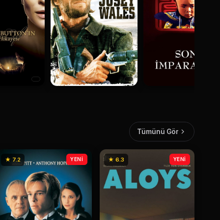
Tümünü Gör
★ 7.2
YENİ
★ 6.3
YENİ