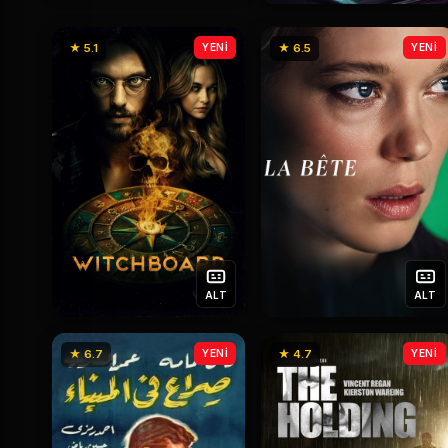
★ 5.1
YENİ
★ 6.5
YENİ
ALT
ALT
★ 6.7
YENİ
★ 4.7
YENİ