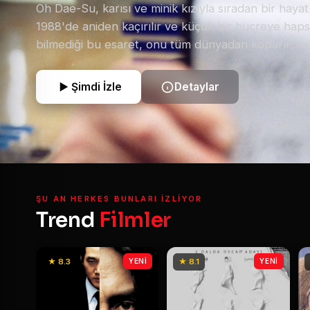
Oh Dae-Su, karısı ve minik kızıyla sıradan bir haya
1988'de aniden kaçırılır ve küçük bir hücreye hapse
bilmediği bu esaret, onu tüm dünyadan koparır; te
hücresindeki televizyondur. Karısının cinayet haber
dünyası başına yıkılır ve kendisinin baş şüpheli ol
Şimdi İzle
Detaylar
15 yıl süren bu işkencenin ardından ansızın serbes
Dae-Su'nun tek amacı vardır: Kendisini buraya kilit
altüst eden gizemli düşmanlarını bulup intikam al
yolculuk, onu tahmininden çok daha karmaşık bir 
sürükleyecektir.
ŞU AN HERKES BUNLARI IZLIYOR
Trend
Filmler
★ 8.3
YENİ
★ 8.1
YENİ