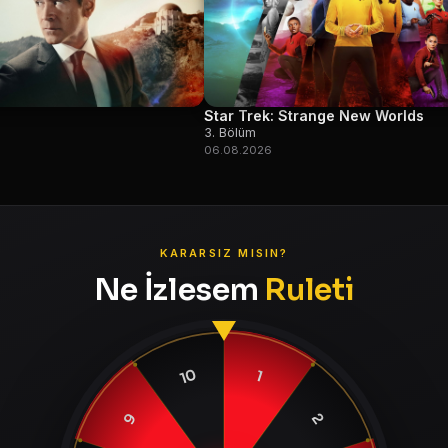
Star Trek: Strange New Worlds
3. Bölüm
06.08.2026
KARARSIZ MISIN?
Ne İzlesem
Ruleti
10
1
9
2