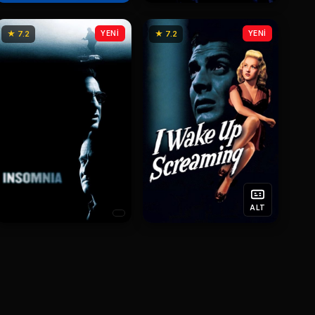
★ 7.2
YENİ
★ 7.2
YENİ
ALT