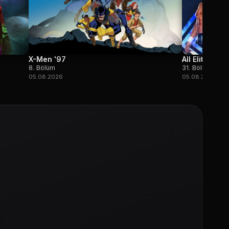
X-Men '97
All Elite Wre
8. Bölüm
31. Bölüm
05.08.2026
05.08.2026