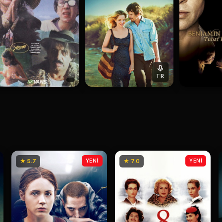
TR
★ 5.7
YENİ
★ 7.0
YENİ