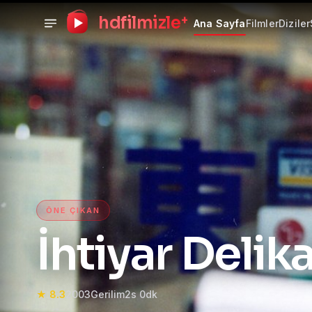
+
hdfilmizle
Ana Sayfa
Filmler
Diziler
HD Film izle — HD Film İzle
ÖNE ÇIKAN
İhtiyar Delika
★ 8.3
2003
Gerilim
2s 0dk