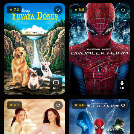
★ 7.0
★ 6.9
ALT
TR
★ 6.7
★ 6.6