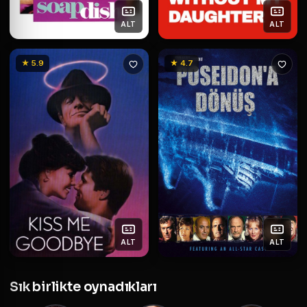
ALT
ALT
★ 5.9
★ 4.7
ALT
ALT
Sık birlikte oynadıkları