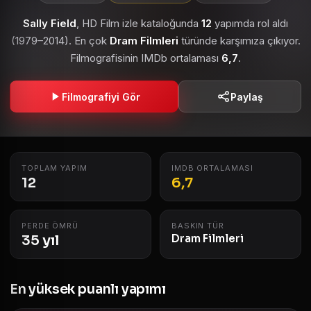
Sally Field
, HD Film izle kataloğunda
12
yapımda rol aldı
(1979–2014). En çok
Dram Filmleri
türünde karşımıza çıkıyor.
Filmografisinin IMDb ortalaması
6,7
.
Filmografiyi Gör
Paylaş
TOPLAM YAPIM
IMDB ORTALAMASI
12
6,7
PERDE ÖMRÜ
BASKIN TÜR
35 yıl
Dram Filmleri
En yüksek puanlı yapımı