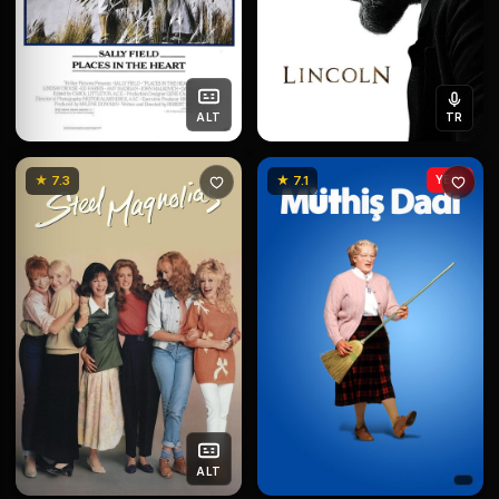
ALT
TR
★ 7.3
★ 7.1
YENİ
ALT