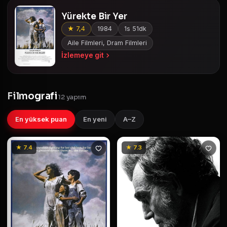
Yürekte Bir Yer
★ 7,4
1984
1s 51dk
Aile Filmleri, Dram Filmleri
İzlemeye git
Filmografi
12 yapım
En yüksek puan
En yeni
A–Z
★ 7.4
★ 7.3