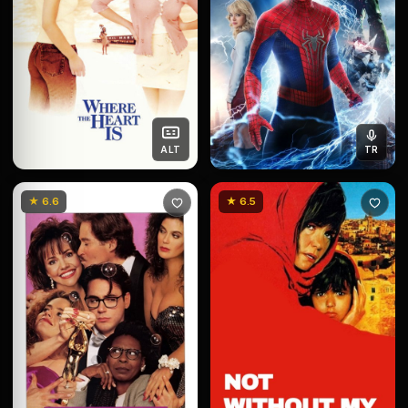
ALT
TR
★ 6.6
★ 6.5