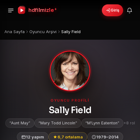
+
hdfilmizle
Giriş
🎁
›
6 yeni fırsat!
Bonusları gör
Ana Sayfa
Oyuncu Arşivi
Sally Field
OYUNCU PROFILI
Sally Field
Aunt May
Mary Todd Lincoln
M'Lynn Eatenton
+8 rol
12 yapım
6,7 ortalama
1979–2014