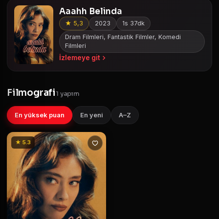
Aaahh Belinda
★ 5,3
2023
1s 37dk
Dram Filmleri, Fantastik Filmler, Komedi
Filmleri
İzlemeye git
Filmografi
1 yapım
En yüksek puan
En yeni
A–Z
★ 5.3