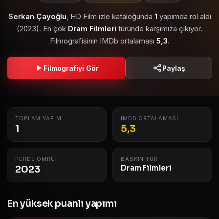
Serkan Çayoğlu
, HD Film izle kataloğunda
1
yapımda rol aldı
(2023). En çok
Dram Filmleri
türünde karşımıza çıkıyor.
Filmografisinin IMDb ortalaması
5,3
.
Filmografiyi Gör
Paylaş
TOPLAM YAPIM
IMDB ORTALAMASI
1
5,3
PERDE ÖMRÜ
BASKIN TÜR
2023
Dram Filmleri
En yüksek puanlı yapımı