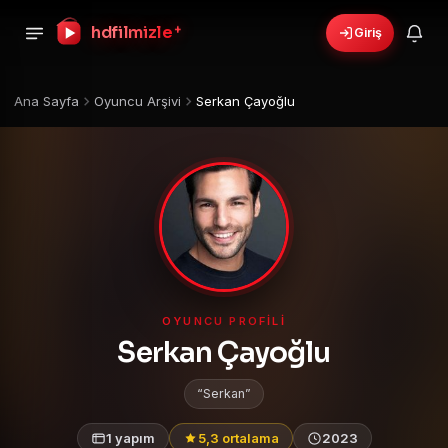
hdfilmizle
+
Giriş
Ana Sayfa
Oyuncu Arşivi
Serkan Çayoğlu
OYUNCU PROFILI
Serkan Çayoğlu
Serkan
1 yapım
5,3 ortalama
2023