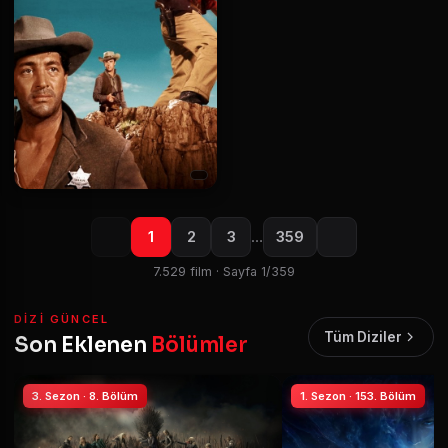
1
2
3
…
359
7.529 film · Sayfa 1/359
DIZI GÜNCEL
Tüm Diziler
Son Eklenen
Bölümler
3. Sezon · 8. Bölüm
1. Sezon · 153. Bölüm