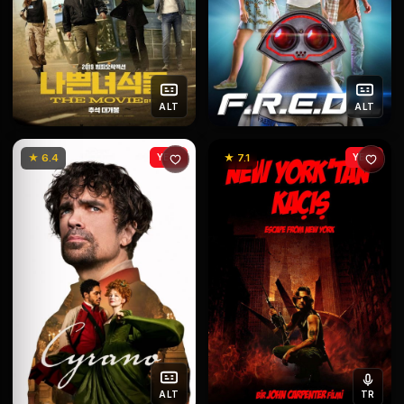
ALT
ALT
★ 6.4
YENİ
★ 7.1
YENİ
ALT
TR