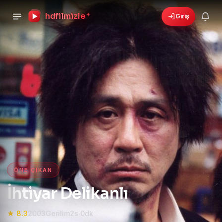
hdfilmizle
+
Giriş
›
🎁
6 yeni fırsat!
Bonusları gör
HD Film izle — HD Film İzle, 4K
ÖNE ÇIKAN
İhtiyar Delikanlı
★ 8.3
2003
Gerilim
2s 0dk