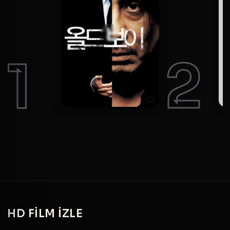
1
2
HD
FILM IZLE