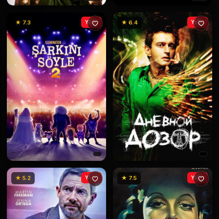
★ 7.3
YENİ
★ 6.4
YENİ
★ 5.2
YENİ
★ 7.5
YENİ