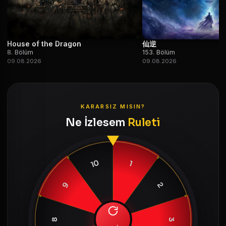
House of the Dragon
仙逆
8. Bölüm
153. Bölüm
09.08.2026
09.08.2026
KARARSIZ MISIN?
Ne İzlesem
Ruleti
10
1
9
2
8
3