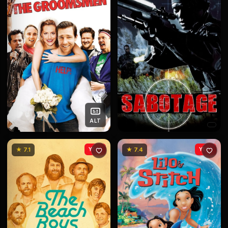
ALT
★ 7.1
YENİ
★ 7.4
YENİ