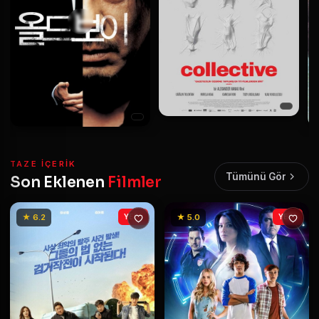
TAZE IÇERIK
Tümünü Gör
Son Eklenen
Filmler
★ 6.2
YENİ
★ 5.0
YENİ