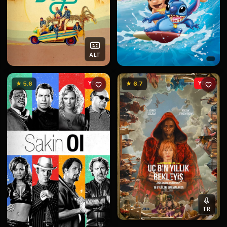
ALT
★ 5.6
YENİ
★ 6.7
YENİ
TR