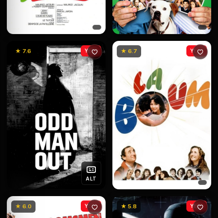
★ 7.6
YENİ
★ 6.7
YENİ
ALT
★ 6.0
YENİ
★ 5.8
YENİ