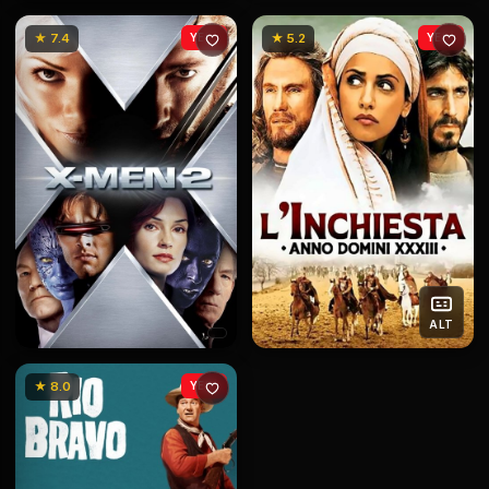
★ 7.4
YENİ
★ 5.2
YENİ
ALT
★ 8.0
YENİ