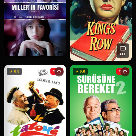
ALT
★ 6.5
YENİ
★ 5.6
YENİ