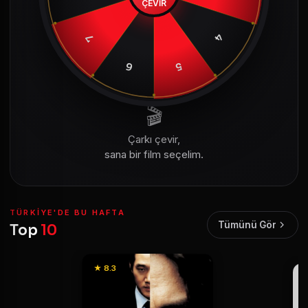
ÇEVİR
4
7
6
5
🎬
Çarkı çevir,
sana bir film seçelim.
TÜRKIYE'DE BU HAFTA
Tümünü Gör
Top
10
★ 8.3