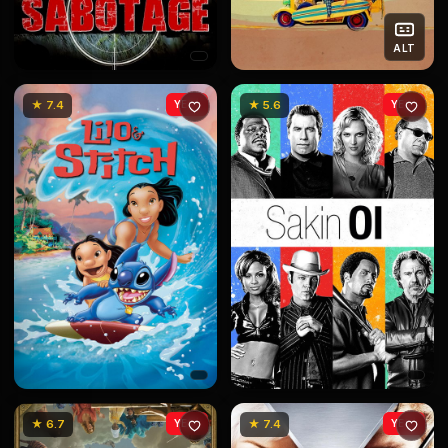
ALT
★ 7.4
YENİ
★ 5.6
YENİ
★ 6.7
YENİ
★ 7.4
YENİ