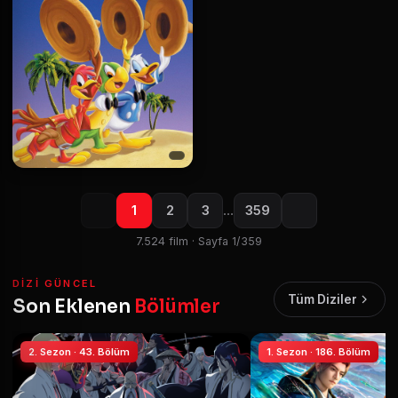
1
2
3
…
359
7.524 film · Sayfa 1/359
DIZI GÜNCEL
Tüm Diziler
Son Eklenen
Bölümler
2. Sezon · 43. Bölüm
1. Sezon · 186. Bölüm