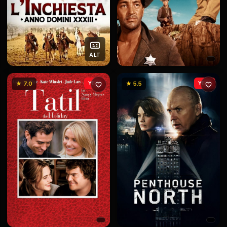
ALT
★ 7.0
YENİ
★ 5.5
YENİ