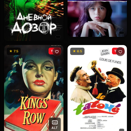
★ 7.5
YENİ
★ 6.5
YENİ
ALT