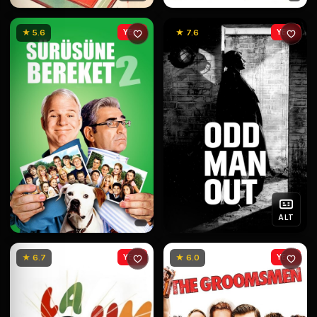
★ 5.6
YENİ
★ 7.6
YENİ
ALT
★ 6.7
YENİ
★ 6.0
YENİ