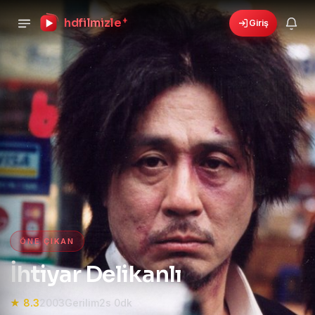
hdfilmizle
+
Giriş
›
🎁
6 yeni fırsat!
Bonusları gör
HD Film izle — HD Film İzle, 4K
ÖNE ÇIKAN
İhtiyar Delikanlı
★ 8.3
2003
Gerilim
2s 0dk