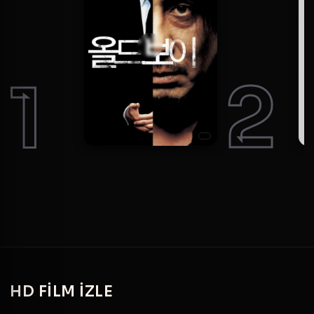
1
2
HD
FILM IZLE