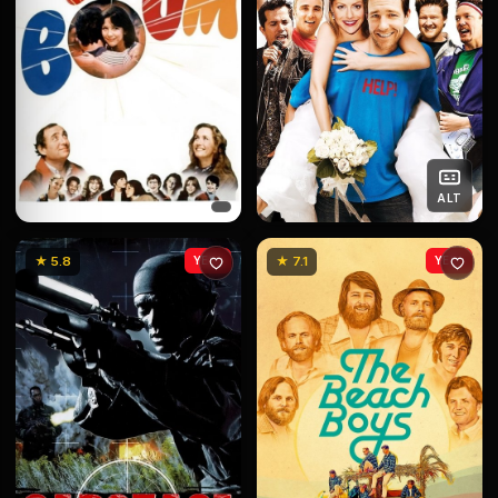
ALT
★ 5.8
YENİ
★ 7.1
YENİ