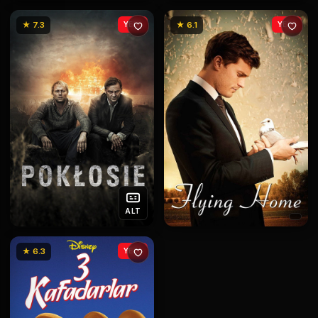
★ 7.3
YENİ
★ 6.1
YENİ
ALT
★ 6.3
YENİ