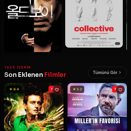
TAZE IÇERIK
Tümünü Gör
Son Eklenen
Filmler
★ 6.4
YENİ
★ 5.2
YENİ