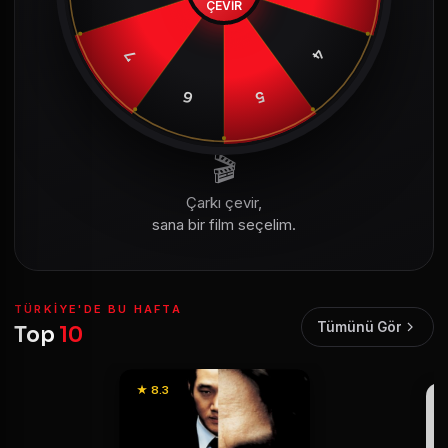
ÇEVİR
4
7
6
5
🎬
Çarkı çevir,
sana bir film seçelim.
TÜRKIYE'DE BU HAFTA
Tümünü Gör
Top
10
★ 8.3