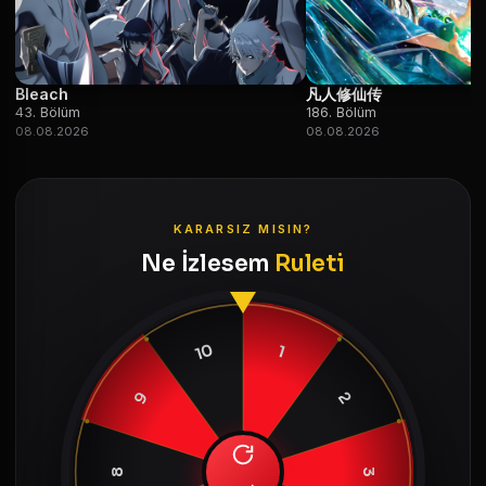
Bleach
凡人修仙传
43. Bölüm
186. Bölüm
08.08.2026
08.08.2026
KARARSIZ MISIN?
Ne İzlesem
Ruleti
10
1
9
2
8
3