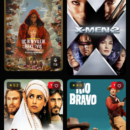
TR
★ 5.2
YENİ
★ 8.0
YENİ