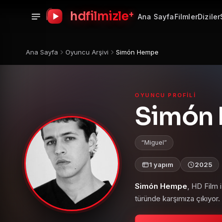
+
hdfilmizle
Ana Sayfa
Filmler
Diziler
Ana Sayfa
Oyuncu Arşivi
Simón Hempe
OYUNCU PROFILI
Simón
Miguel
1 yapım
2025
Simón Hempe
, HD Film 
türünde karşımıza çıkıyor.