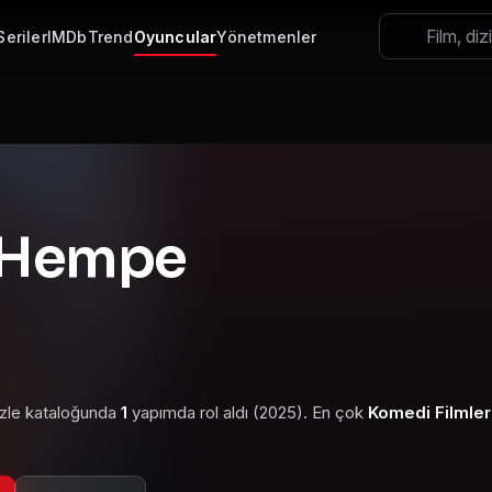
Seriler
IMDb
Trend
Oyuncular
Yönetmenler
 Hempe
izle kataloğunda
1
yapımda rol aldı (2025). En çok
Komedi Filmler