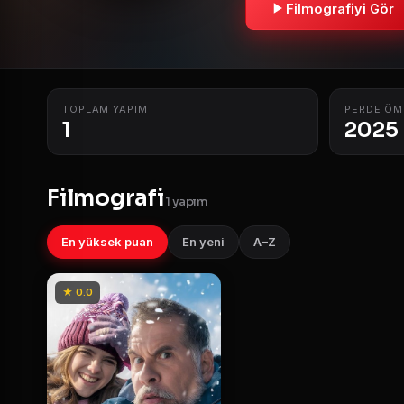
Filmografiyi Gör
TOPLAM YAPIM
PERDE ÖM
1
2025
Filmografi
1 yapım
En yüksek puan
En yeni
A–Z
★ 0.0