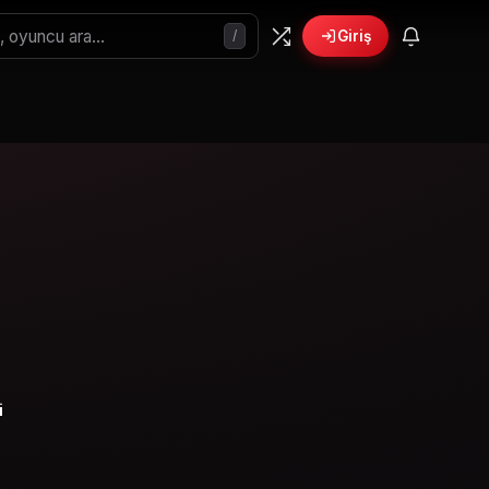
/
Giriş
i