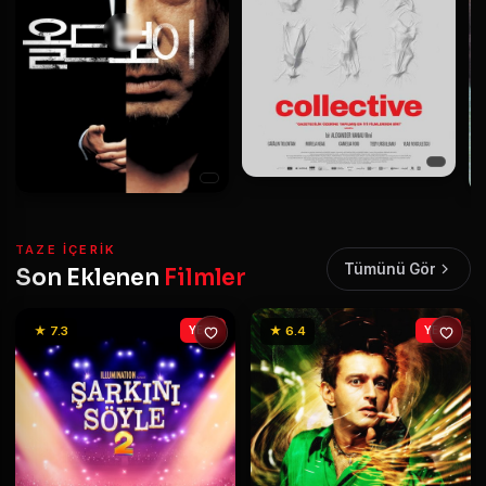
TAZE IÇERIK
Tümünü Gör
Son Eklenen
Filmler
★ 7.3
YENİ
★ 6.4
YENİ