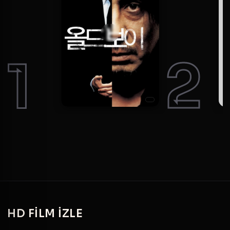
1
2
HD
FILM IZLE