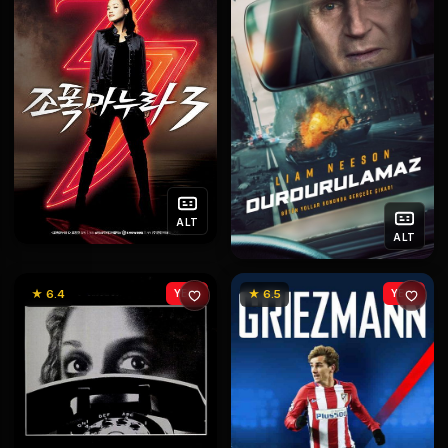
ALT
ALT
★ 6.4
YENİ
★ 6.5
YENİ