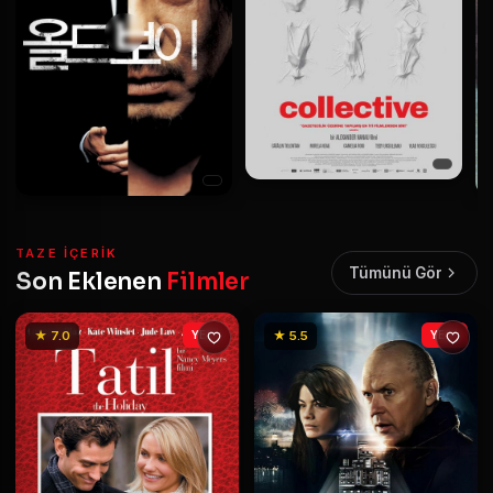
TAZE IÇERIK
Tümünü Gör
Son Eklenen
Filmler
★ 7.0
YENİ
★ 5.5
YENİ