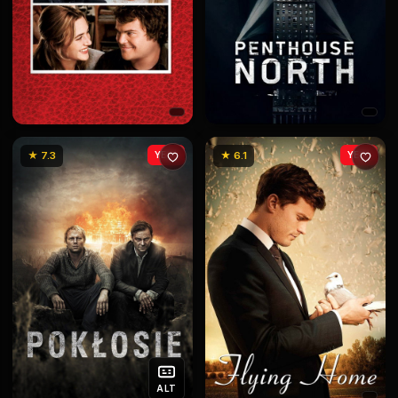
★ 7.3
YENİ
★ 6.1
YENİ
ALT