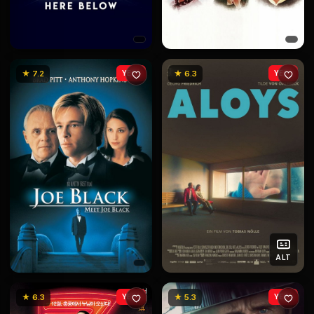
★ 7.2
YENİ
★ 6.3
YENİ
ALT
★ 6.3
YENİ
★ 5.3
YENİ