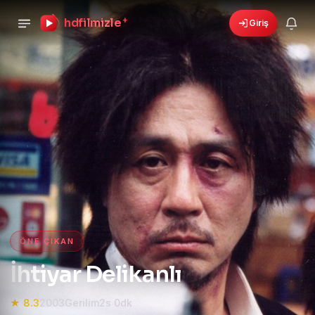
hdfilmizle
+
Giriş
›
🎁
6 yeni fırsat!
Bonusları gör
HD Film izle — HD Film İzle, 4K
ÖNE ÇIKAN
İhtiyar Delikanlı
★ 8.3
2003
Gerilim
2s 0dk