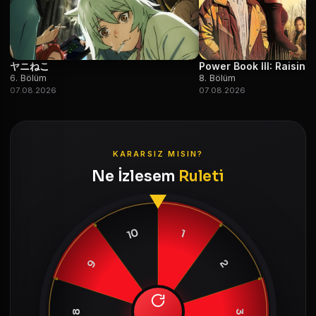
ヤニねこ
Power Book III: Raisin
6. Bölüm
8. Bölüm
07.08.2026
07.08.2026
KARARSIZ MISIN?
Ne İzlesem
Ruleti
10
1
9
2
8
3