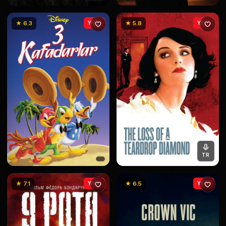
★ 6.3
YENİ
★ 5.8
YENİ
TR
★ 7.1
YENİ
★ 6.5
YENİ