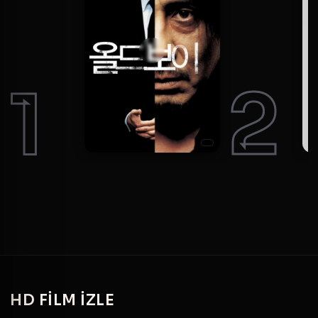
1
2
HD
FILM IZLE