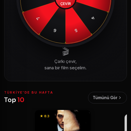
ÇEVİR
4
7
6
5
🎬
Çarkı çevir,
sana bir film seçelim.
TÜRKIYE'DE BU HAFTA
Tümünü Gör
Top
10
★ 8.3