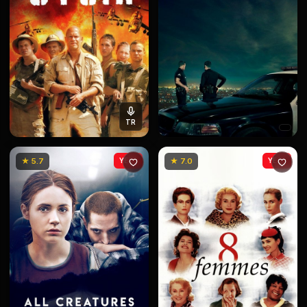
TR
★ 5.7
YENİ
★ 7.0
YENİ