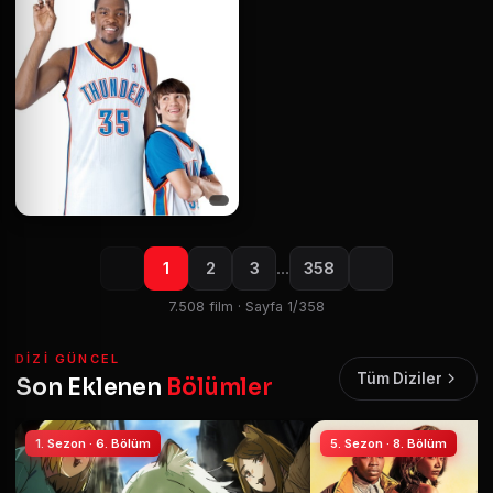
1
2
3
…
358
7.508 film · Sayfa 1/358
DIZI GÜNCEL
Tüm Diziler
Son Eklenen
Bölümler
1. Sezon · 6. Bölüm
5. Sezon · 8. Bölüm