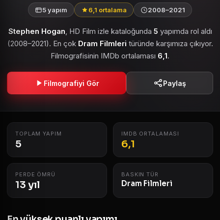
5 yapım
6,1 ortalama
2008–2021
Stephen Hogan
, HD Film izle kataloğunda
5
yapımda rol aldı
(2008–2021). En çok
Dram Filmleri
türünde karşımıza çıkıyor.
Filmografisinin IMDb ortalaması
6,1
.
Filmografiyi Gör
Paylaş
TOPLAM YAPIM
IMDB ORTALAMASI
5
6,1
PERDE ÖMRÜ
BASKIN TÜR
13 yıl
Dram Filmleri
En yüksek puanlı yapımı