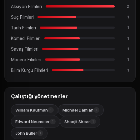
Aksiyon Filmleri
2
Suç Filmleri
1
Tarih Filmleri
1
Komedi Filmleri
1
Savaş Filmleri
1
Macera Filmleri
1
Bilim Kurgu Filmleri
1
Çalıştığı yönetmenler
William Kaufman
Michael Damian
1
1
Edward Neumeier
Shoojit Sircar
1
1
John Butler
1