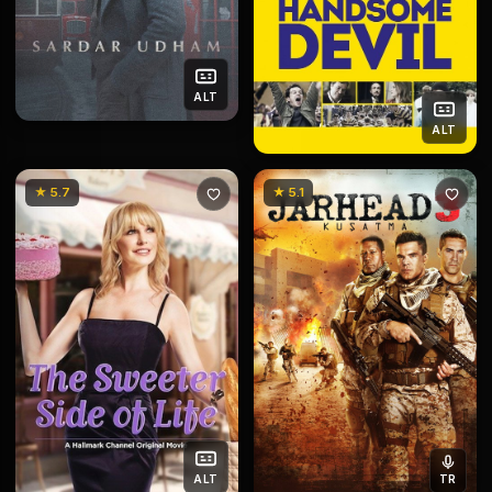
ALT
ALT
★ 5.7
★ 5.1
ALT
TR