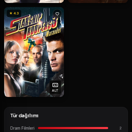
★ 4.3
ALT
Tür dağılımı
Dram Filmleri
2