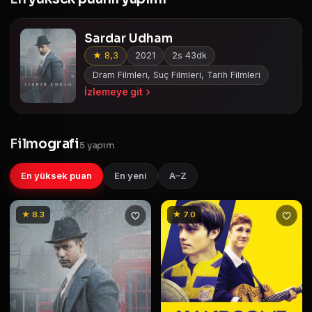
Sardar Udham
★ 8,3
2021
2s 43dk
Dram Filmleri, Suç Filmleri, Tarih Filmleri
İzlemeye git
Filmografi
5 yapım
En yüksek puan
En yeni
A–Z
★ 8.3
★ 7.0