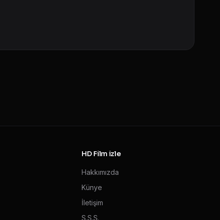
HD Film izle
Hakkımızda
Künye
İletişim
S.S.S.