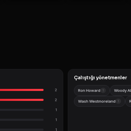
Çalıştığı yönetmenler
2
Ron Howard
Woody Al
1
2
Wash Westmoreland
1
1
1
1