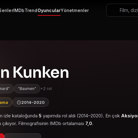
Seriler
IMDb
Trend
Oyuncular
Yönetmenler
n Kunken
nard
Baumen
+2 rol
lama
2014–2020
lm izle kataloğunda
5
yapımda rol aldı (2014–2020). En çok
Aksiyo
 çıkıyor. Filmografisinin IMDb ortalaması
7,0
.