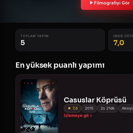
Filmografiyi Gör
TOPLAM YAPIM
IMDB ORT
5
7,0
En yüksek puanlı yapımı
Casuslar Köprüsü
★ 7,6
2015
2s 21dk
Aksiyo
İzlemeye git