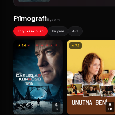
Filmografi
5 yapım
En yüksek puan
En yeni
A–Z
★ 7.6
★ 7.5
TR
TR