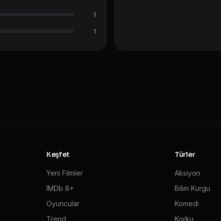
1
1
Keşfet
Türler
Yeni Filmler
Aksiyon
IMDb 8+
Bilim Kurgu
Oyuncular
Komedi
Trend
Korku