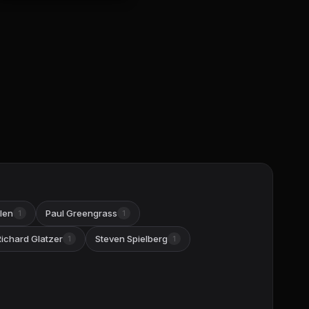
len
Paul Greengrass
1
1
Richard Glatzer
Steven Spielberg
1
1