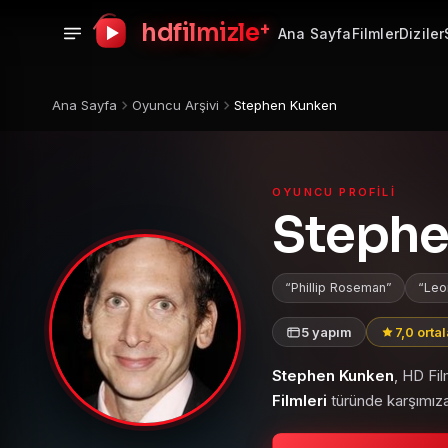
+
hdfilmizle
Ana Sayfa
Filmler
Diziler
Ana Sayfa
Oyuncu Arşivi
Stephen Kunken
OYUNCU PROFILI
Stephe
Phillip Roseman
Leo
5 yapım
7,0 orta
Stephen Kunken
, HD Fi
Filmleri
türünde karşımıza