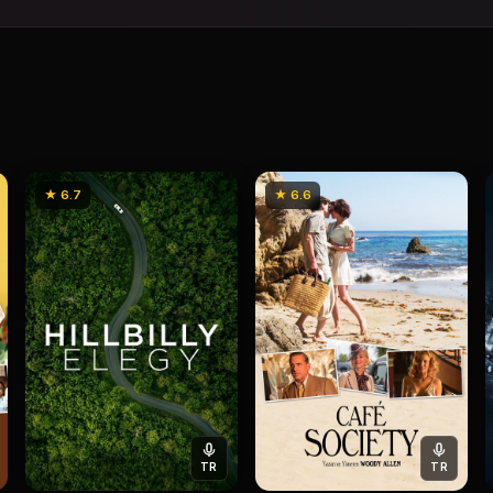
★ 6.7
★ 6.6
TR
TR