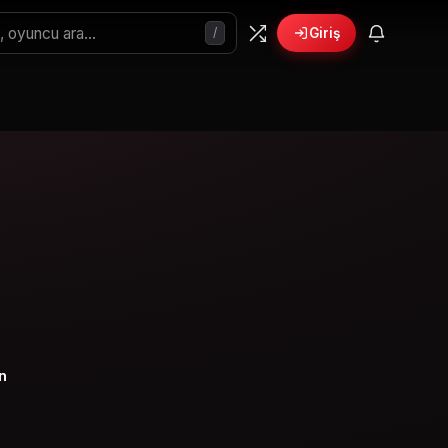
/
Giriş
n