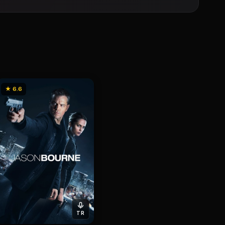
★ 6.6
TR