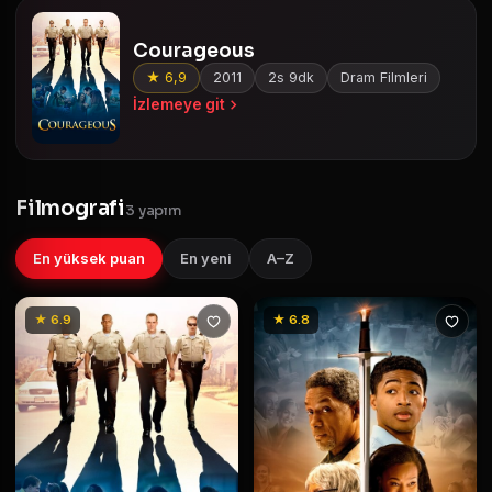
Courageous
★ 6,9
2011
2s 9dk
Dram Filmleri
İzlemeye git
Filmografi
3 yapım
En yüksek puan
En yeni
A–Z
★ 6.9
★ 6.8