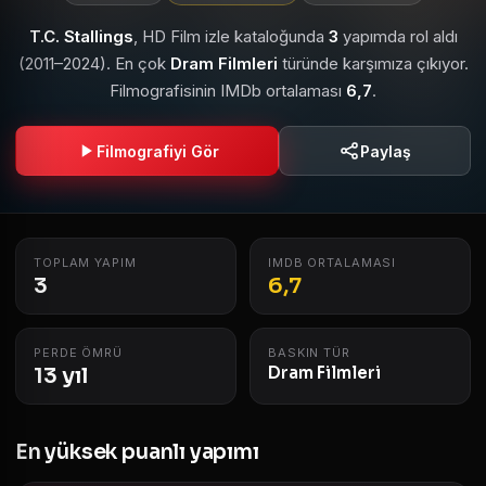
T.C. Stallings
, HD Film izle kataloğunda
3
yapımda rol aldı
(2011–2024). En çok
Dram Filmleri
türünde karşımıza çıkıyor.
Filmografisinin IMDb ortalaması
6,7
.
Filmografiyi Gör
Paylaş
TOPLAM YAPIM
IMDB ORTALAMASI
3
6,7
PERDE ÖMRÜ
BASKIN TÜR
13 yıl
Dram Filmleri
En yüksek puanlı yapımı