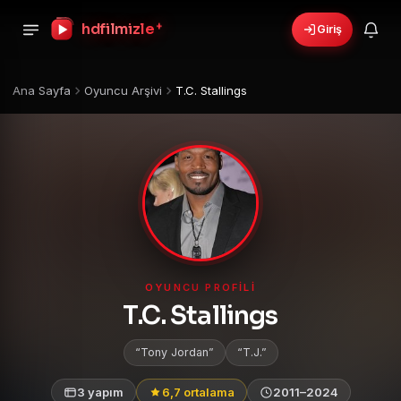
+
hdfilmizle
Giriş
Ana Sayfa
Oyuncu Arşivi
T.C. Stallings
OYUNCU PROFILI
T.C. Stallings
Tony Jordan
T.J.
3 yapım
6,7 ortalama
2011–2024