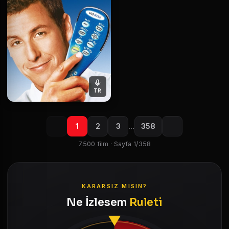
TR
1
2
3
…
358
7.500 film · Sayfa 1/358
KARARSIZ MISIN?
Ne İzlesem
Ruleti