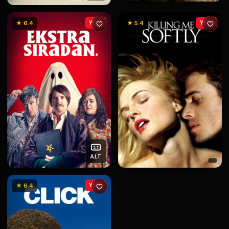
★ 6.4
YENİ
★ 5.4
YENİ
ALT
★ 6.4
YENİ