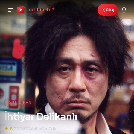
hdfilmizle
+
Giriş
›
🎁
6 yeni fırsat!
Bonusları gör
HD Film izle — HD Film İzle, 4K
ÖNE ÇIKAN
İhtiyar Delikanlı
★ 8.3
2003
Gerilim
2s 0dk