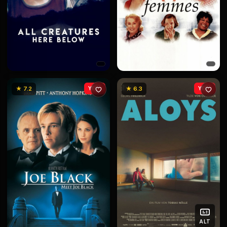
★ 7.2
YENİ
★ 6.3
YENİ
ALT