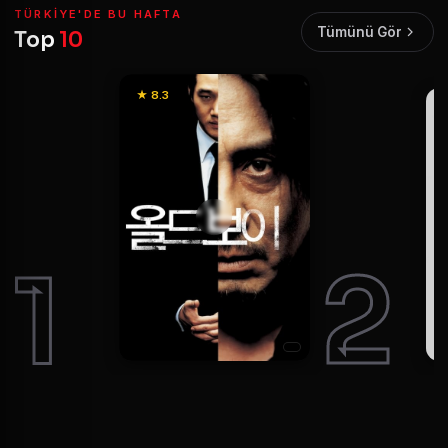
TÜRKIYE'DE BU HAFTA
Tümünü Gör
Top
10
★ 8.3
1
2