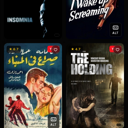
ALT
★ 6.7
YENİ
★ 4.7
YENİ
ALT