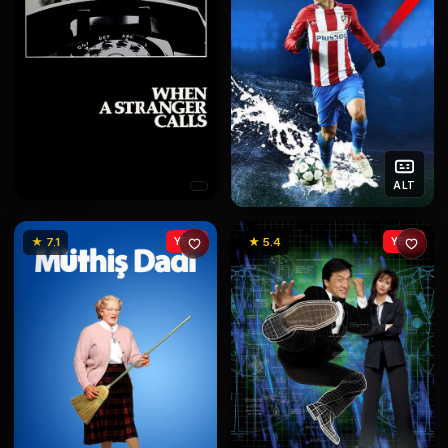
ALT
★ 7.1
YENİ
★ 5.4
YENİ