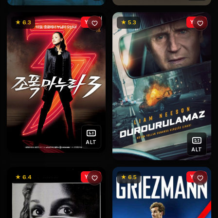
★ 6.3
YENİ
★ 5.3
YENİ
ALT
ALT
★ 6.4
YENİ
★ 6.5
YENİ