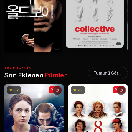
TAZE IÇERIK
Tümünü Gör
Son Eklenen
Filmler
★ 5.7
YENİ
★ 7.0
YENİ