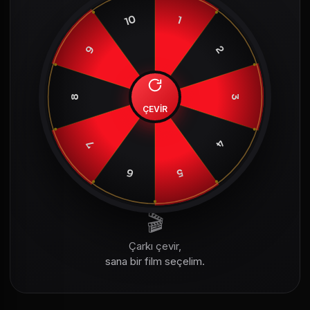
10
1
9
2
8
3
ÇEVİR
4
7
6
5
🎬
Çarkı çevir,
sana bir film seçelim.