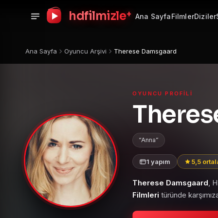
+
hdfilmizle
Ana Sayfa
Filmler
Diziler
Ana Sayfa
Oyuncu Arşivi
Therese Damsgaard
OYUNCU PROFILI
Theres
Anna
1 yapım
5,5 orta
Therese Damsgaard
, 
Filmleri
türünde karşımıza