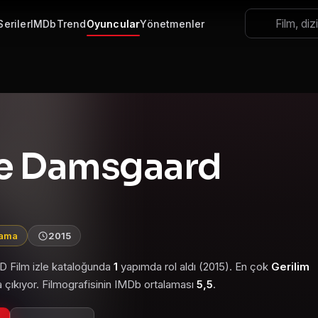
Seriler
IMDb
Trend
Oyuncular
Yönetmenler
e Damsgaard
lama
2015
HD Film izle kataloğunda
1
yapımda rol aldı (2015). En çok
Gerilim
 çıkıyor. Filmografisinin IMDb ortalaması
5,5
.