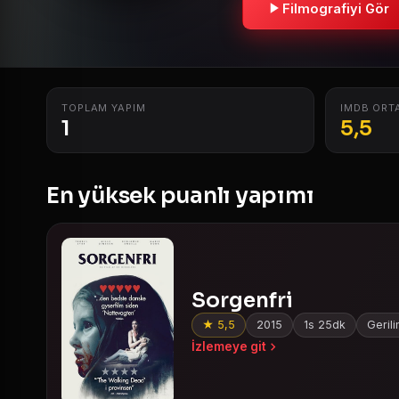
Filmografiyi Gör
TOPLAM YAPIM
IMDB ORT
1
5,5
En yüksek puanlı yapımı
Sorgenfri
★ 5,5
2015
1s 25dk
Gerili
İzlemeye git