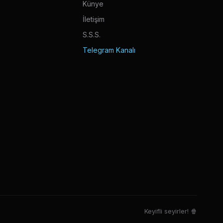
Künye
İletişim
S.S.S.
Telegram Kanalı
Keyifli seyirler! 🍿