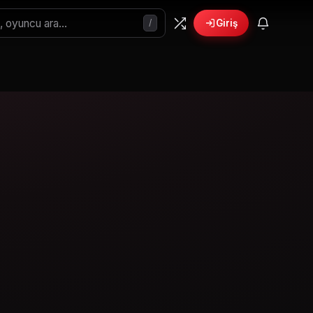
/
Giriş