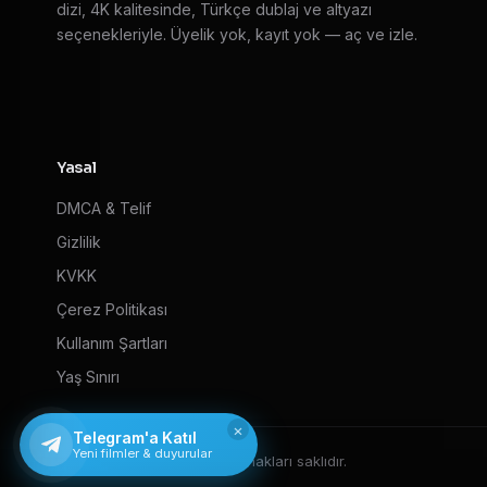
dizi, 4K kalitesinde, Türkçe dublaj ve altyazı
seçenekleriyle. Üyelik yok, kayıt yok — aç ve izle.
Yasal
DMCA & Telif
Gizlilik
KVKK
Çerez Politikası
Kullanım Şartları
Yaş Sınırı
×
Telegram'a Katıl
Yeni filmler & duyurular
© 2026 HD Film izle — Tüm hakları saklıdır.