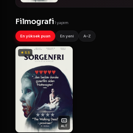
Filmografi
1 yapım
En yüksek puan
En yeni
A–Z
★ 5.5
ALT