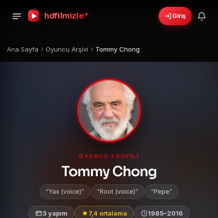
+
hdfilmizle
Giriş
Ana Sayfa
Oyuncu Arşivi
Tommy Chong
OYUNCU PROFILI
Tommy Chong
Yax (voice)
Root (voice)
Pepe
3 yapım
7,4 ortalama
1985–2016