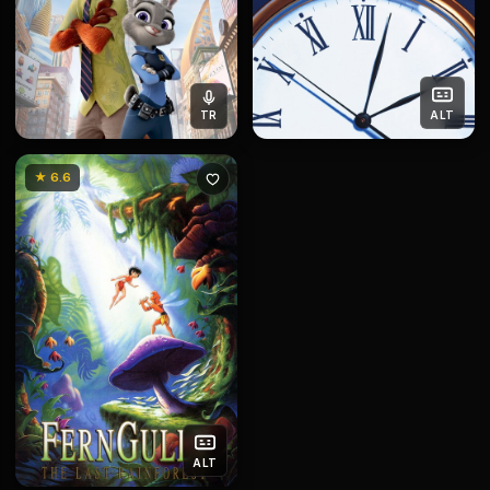
TR
ALT
★ 6.6
ALT