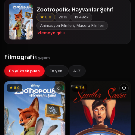
Zootropolis: Hayvanlar Şehri
★ 8,0
2016
1s 49dk
Animasyon Filmleri, Macera Filmleri
İzlemeye git
Filmografi
3 yapım
En yüksek puan
En yeni
A–Z
★ 8.0
★ 7.6