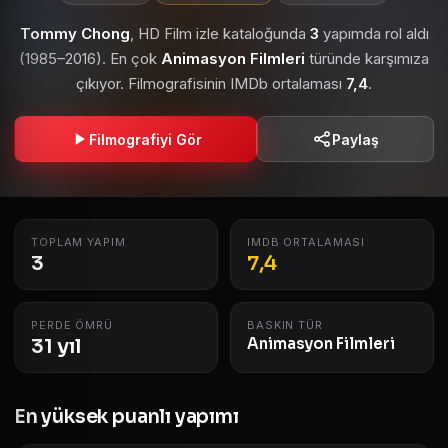
Tommy Chong
, HD Film izle kataloğunda
3
yapımda rol aldı
(1985–2016). En çok
Animasyon Filmleri
türünde karşımıza
çıkıyor. Filmografisinin IMDb ortalaması
7,4
.
Filmografiyi Gör
Paylaş
TOPLAM YAPIM
IMDB ORTALAMASI
3
7,4
PERDE ÖMRÜ
BASKIN TÜR
31 yıl
Animasyon Filmleri
En yüksek puanlı yapımı