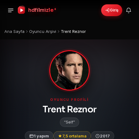
hdfilmizle
+
Giriş
Ana Sayfa
Oyuncu Arşivi
Trent Reznor
OYUNCU PROFILI
Trent Reznor
Self
1 yapım
7,5 ortalama
2017