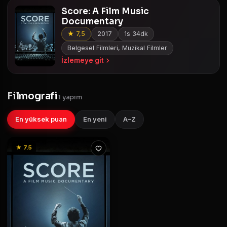
Score: A Film Music
Documentary
★ 7,5
2017
1s 34dk
Belgesel Filmleri, Müzikal Filmler
İzlemeye git
Filmografi
1 yapım
En yüksek puan
En yeni
A–Z
★ 7.5