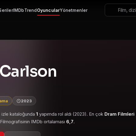
Seriler
IMDb
Trend
Oyuncular
Yönetmenler
 Carlson
lama
2023
m izle kataloğunda
1
yapımda rol aldı (2023). En çok
Dram Filmleri
. Filmografisinin IMDb ortalaması
6,7
.