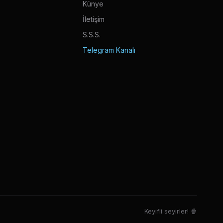
Künye
İletişim
S.S.S.
Telegram Kanalı
Keyifli seyirler! 🍿