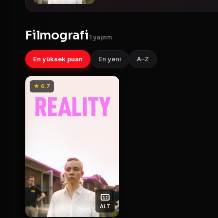
Filmografi
1 yapım
En yüksek puan
En yeni
A–Z
★ 6.7
ALT