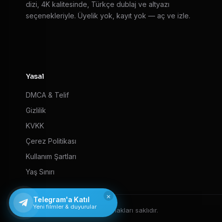
dizi, 4K kalitesinde, Türkçe dublaj ve altyazı
seçenekleriyle. Üyelik yok, kayıt yok — aç ve izle.
Yasal
DMCA & Telif
Gizlilik
KVKK
Çerez Politikası
Kullanım Şartları
Yaş Sınırı
×
Telegram'a Katıl
Yeni filmler & duyurular
© 2026 HD Film izle — Tüm hakları saklıdır.