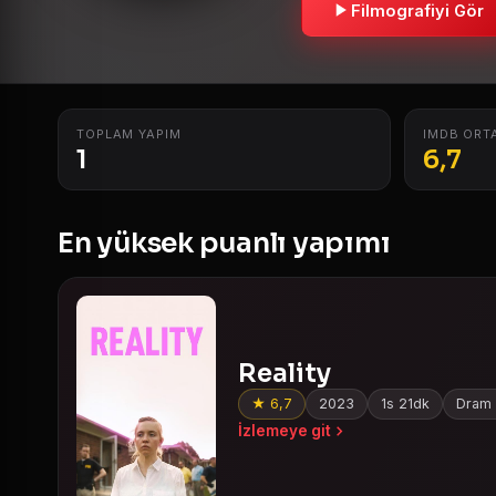
Filmografiyi Gör
TOPLAM YAPIM
IMDB ORT
1
6,7
En yüksek puanlı yapımı
Reality
★ 6,7
2023
1s 21dk
Dram F
İzlemeye git