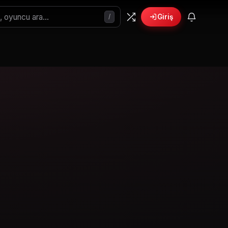
/
Giriş