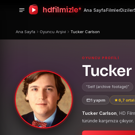
+
hdfilmizle
Ana Sayfa
Filmler
Diziler
Ana Sayfa
Oyuncu Arşivi
Tucker Carlson
OYUNCU PROFILI
Tucker
Self (archive footage)
1 yapım
6,7 orta
Tucker Carlson
, HD Fil
türünde karşımıza çıkıyor