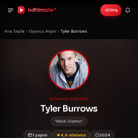
hdfilmizle
+
Giriş
Ana Sayfa
Oyuncu Arşivi
Tyler Burrows
OYUNCU PROFILI
Tyler Burrows
Mack Glanton
1 yapım
4,4 ortalama
2024