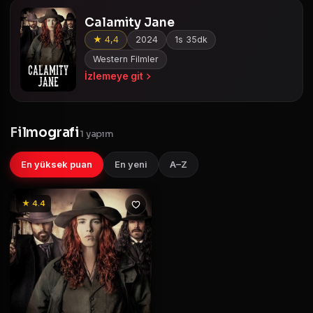
Calamity Jane
★ 4,4
2024
1s 35dk
Western Filmler
İzlemeye git
Filmografi
1 yapım
En yüksek puan
En yeni
A–Z
★ 4.4