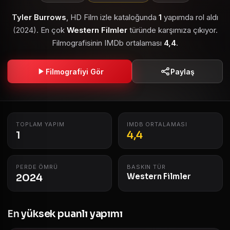
Tyler Burrows
, HD Film izle kataloğunda
1
yapımda rol aldı
(2024). En çok
Western Filmler
türünde karşımıza çıkıyor.
Filmografisinin IMDb ortalaması
4,4
.
Filmografiyi Gör
Paylaş
TOPLAM YAPIM
IMDB ORTALAMASI
1
4,4
PERDE ÖMRÜ
BASKIN TÜR
2024
Western Filmler
En yüksek puanlı yapımı