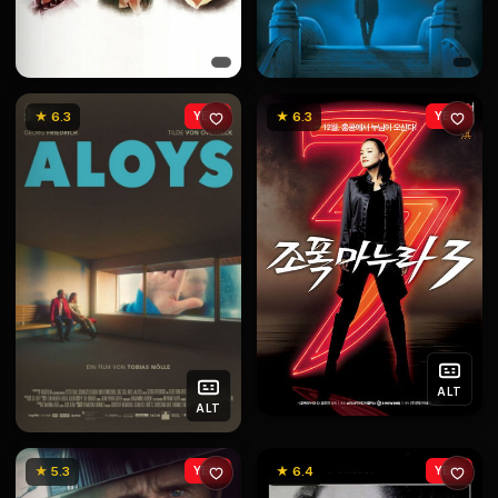
★ 6.3
YENİ
★ 6.3
YENİ
ALT
ALT
★ 5.3
YENİ
★ 6.4
YENİ