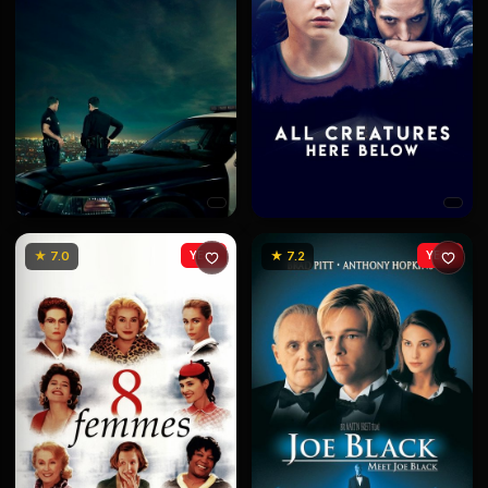
★ 7.0
YENİ
★ 7.2
YENİ