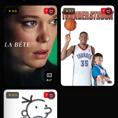
★ 6.5
YENİ
★ 5.1
YENİ
ALT
★ 6.3
YENİ