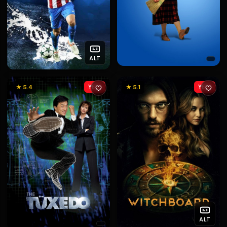
ALT
★ 5.4
YENİ
★ 5.1
YENİ
ALT