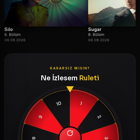
Silo
Sugar
6. Bölüm
8. Bölüm
06.08.2026
06.08.2026
KARARSIZ MISIN?
Ne İzlesem
Ruleti
10
1
9
2
8
3