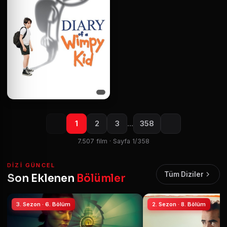
1
2
3
…
358
7.507 film · Sayfa 1/358
DIZI GÜNCEL
Tüm Diziler
Son Eklenen
Bölümler
3. Sezon · 6. Bölüm
2. Sezon · 8. Bölüm