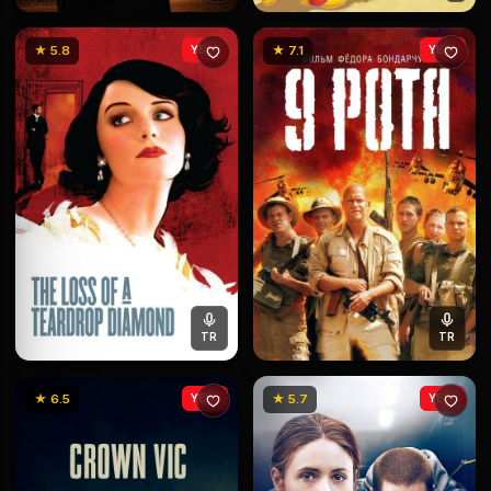
★ 5.8
YENİ
★ 7.1
YENİ
TR
TR
★ 6.5
YENİ
★ 5.7
YENİ