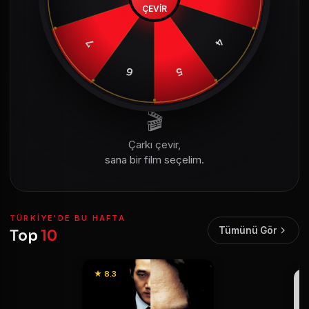
ÇEVİR
4
7
6
5
🎬
Çarkı çevir,
sana bir film seçelim.
TÜRKIYE'DE BU HAFTA
Tümünü Gör
Top
10
★ 8.3