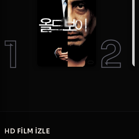
1
2
HD
FILM IZLE