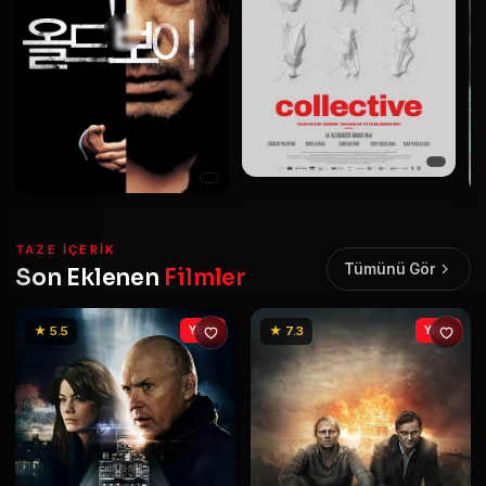
TAZE IÇERIK
Tümünü Gör
Son Eklenen
Filmler
★ 5.5
YENİ
★ 7.3
YENİ