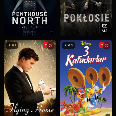
ALT
★ 6.1
YENİ
★ 6.3
YENİ