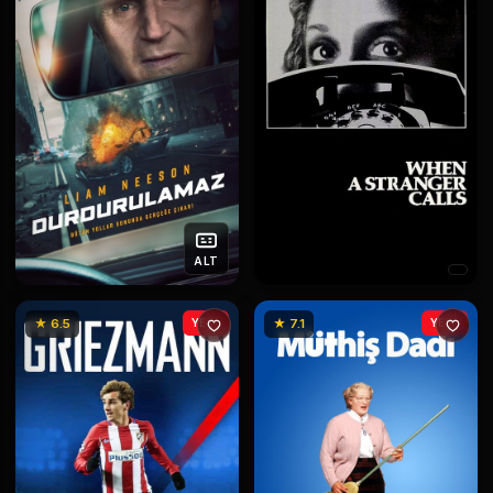
ALT
★ 6.5
YENİ
★ 7.1
YENİ