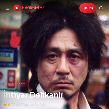
hdfilmizle
+
Giriş
›
🎁
6 yeni fırsat!
Bonusları gör
HD Film izle — HD Film İzle, 4K
ÖNE ÇIKAN
İhtiyar Delikanlı
★ 8.3
2003
Gerilim
2s 0dk