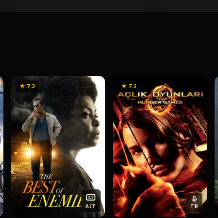
★ 7.3
★ 7.2
ALT
TR