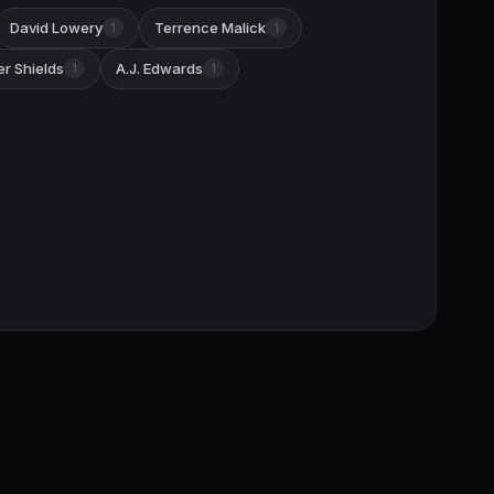
David Lowery
Terrence Malick
1
1
er Shields
A.J. Edwards
1
1