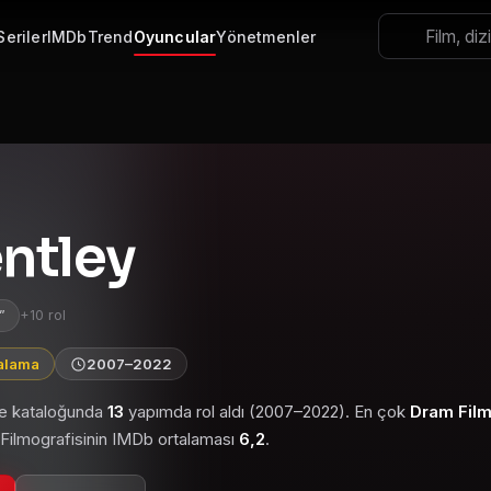
Seriler
IMDb
Trend
Oyuncular
Yönetmenler
ntley
+10 rol
talama
2007–2022
zle kataloğunda
13
yapımda rol aldı (2007–2022). En çok
Dram Film
. Filmografisinin IMDb ortalaması
6,2
.