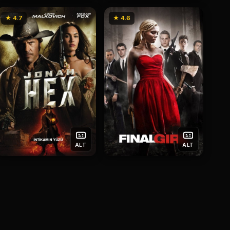
★ 4.7
★ 4.6
ALT
ALT