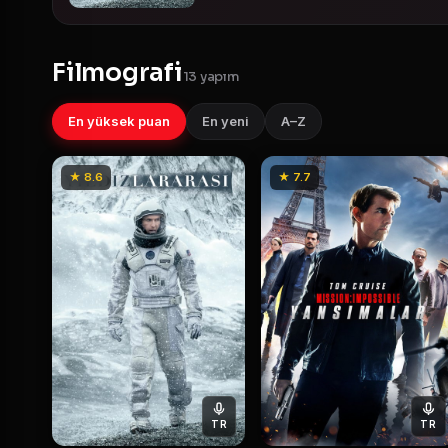
Filmografi
13 yapım
En yüksek puan
En yeni
A–Z
★ 8.6
★ 7.7
TR
TR