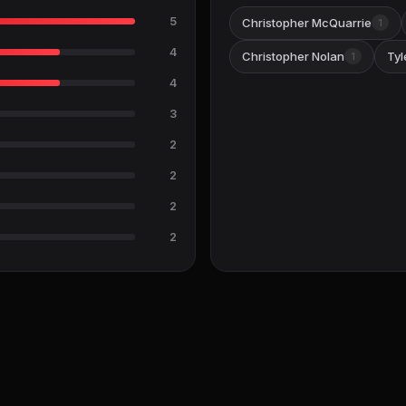
5
Christopher McQuarrie
1
4
Christopher Nolan
Tyl
1
4
3
2
2
2
2