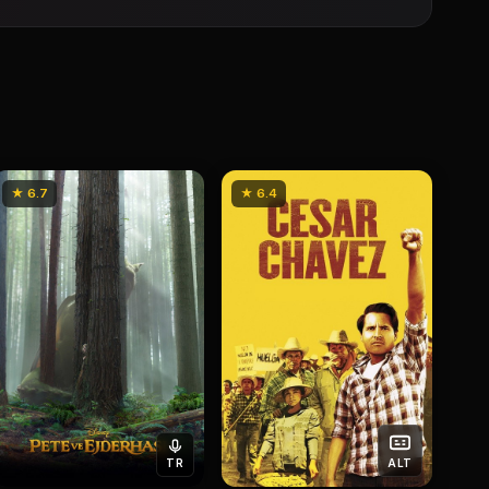
★ 6.7
★ 6.4
TR
ALT