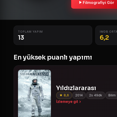
Filmografiyi Gör
TOPLAM YAPIM
IMDB ORT
13
6,2
En yüksek puanlı yapımı
Yıldızlararası
★ 8,6
2014
2s 49dk
Bilim
İzlemeye git