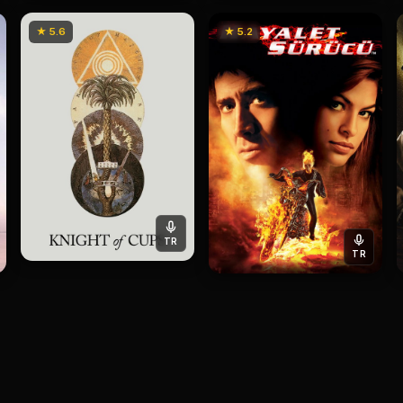
★ 5.6
★ 5.2
TR
TR