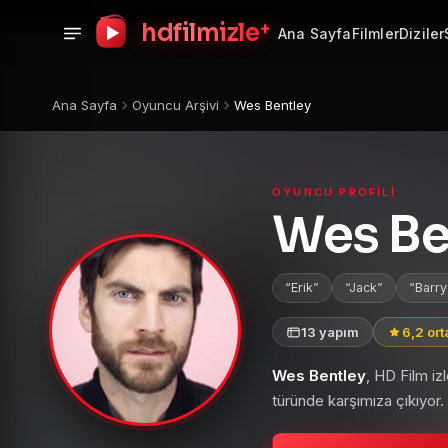
+
hdfilmizle
Ana Sayfa
Filmler
Diziler
Ana Sayfa
Oyuncu Arşivi
Wes Bentley
OYUNCU PROFILI
Wes Be
Erik
Jack
Barry
13 yapım
6,2 or
Wes Bentley
, HD Film i
türünde karşımıza çıkıyor