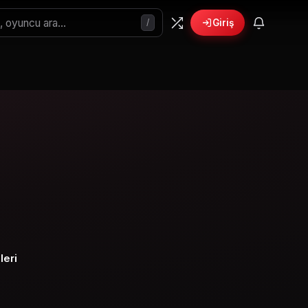
/
Giriş
🎁
›
6 yeni fırsat!
Bonusları gör
leri