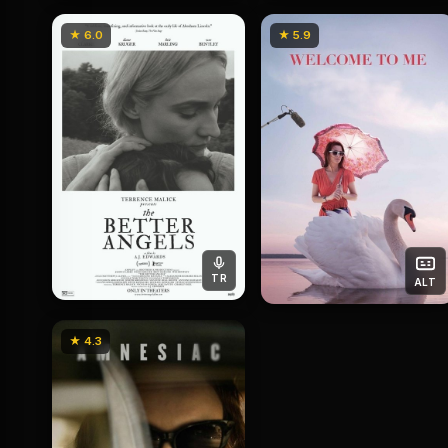
★ 6.0
★ 5.9
TR
ALT
★ 4.3