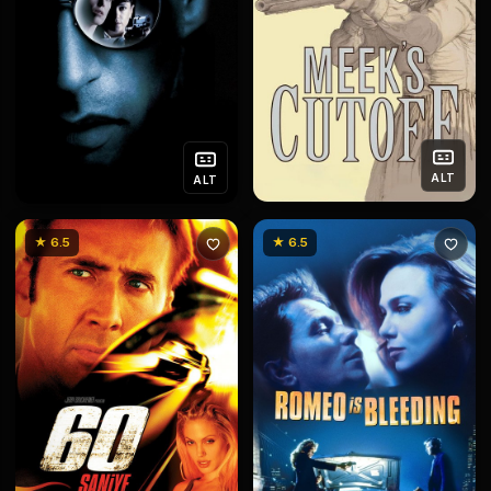
ALT
ALT
★ 6.5
★ 6.5