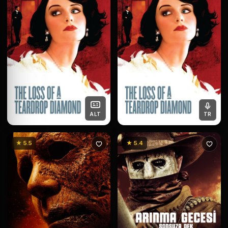
ALT
TR
★ 5.5
★ 5.4