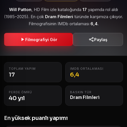
Will Patton
, HD Film izle kataloğunda
17
yapımda rol aldı
(1985–2025). En çok
Dram Filmleri
türünde karşımıza çıkıyor.
Filmografisinin IMDb ortalaması
6,4
.
Filmografiyi Gör
Paylaş
TOPLAM YAPIM
IMDB ORTALAMASI
17
6,4
PERDE ÖMRÜ
BASKIN TÜR
40 yıl
Dram Filmleri
En yüksek puanlı yapımı