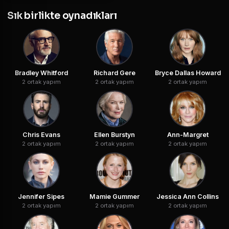
Sık birlikte oynadıkları
Bradley Whitford
Richard Gere
Bryce Dallas Howard
2 ortak yapım
2 ortak yapım
2 ortak yapım
Chris Evans
Ellen Burstyn
Ann-Margret
2 ortak yapım
2 ortak yapım
2 ortak yapım
Jennifer Sipes
Mamie Gummer
Jessica Ann Collins
2 ortak yapım
2 ortak yapım
2 ortak yapım