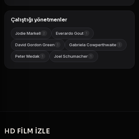
Çalıştığı yönetmenler
Jodie Markell
Everardo Gout
2
1
David Gordon Green
Gabriela Cowperthwaite
1
1
Peter Medak
Joel Schumacher
1
1
HD
FILM IZLE