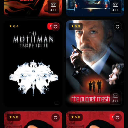
ALT
ALT
★ 6.4
YENİ
★ 5.9
ALT
★ 5.8
★ 5.8
YENİ