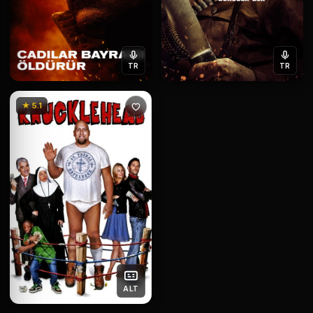
TR
TR
★ 5.1
ALT