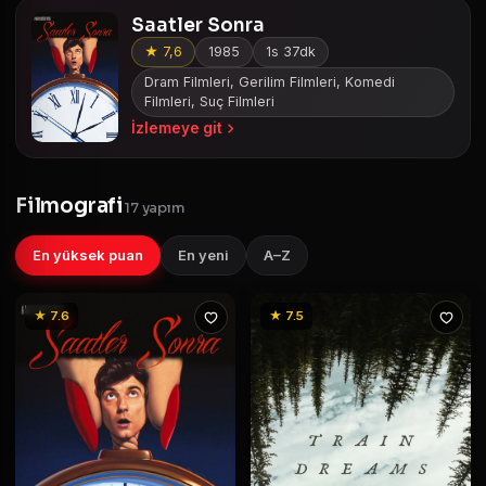
Saatler Sonra
★ 7,6
1985
1s 37dk
Dram Filmleri, Gerilim Filmleri, Komedi
Filmleri, Suç Filmleri
İzlemeye git
Filmografi
17 yapım
En yüksek puan
En yeni
A–Z
★ 7.6
★ 7.5