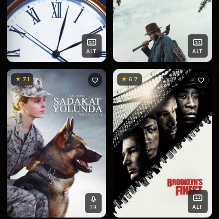
ALT
ALT
★ 7.1
★ 6.7
TR
ALT