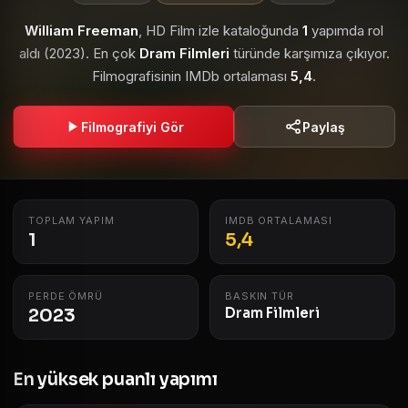
William Freeman
, HD Film izle kataloğunda
1
yapımda rol
aldı (2023). En çok
Dram Filmleri
türünde karşımıza çıkıyor.
Filmografisinin IMDb ortalaması
5,4
.
Filmografiyi Gör
Paylaş
TOPLAM YAPIM
IMDB ORTALAMASI
1
5,4
PERDE ÖMRÜ
BASKIN TÜR
2023
Dram Filmleri
En yüksek puanlı yapımı