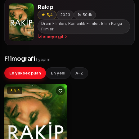
Rakip
★ 5,4
2023
1s 50dk
Dram Filmleri, Romantik Filmler, Bilim Kurgu
Filmleri
İzlemeye git
Filmografi
1 yapım
En yüksek puan
En yeni
A–Z
★ 5.4