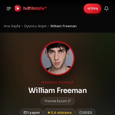
hdfilmizle
+
Giriş
Ana Sayfa
Oyuncu Arşivi
William Freeman
OYUNCU PROFILI
William Freeman
Formal Escort 2
1 yapım
5,4 ortalama
2023