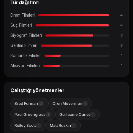
Tür dağılımı
Dram Filmleri
4
Suç Filmleri
4
Biyografi Filmleri
3
Gerilim Filmleri
3
Romantik Filmler
1
Aksiyon Filmleri
1
Çalıştığı yönetmenler
Brad Furman
Oren Moverman
2
1
Paul Greengrass
Guillaume Canet
1
1
Ridley Scott
Matt Ruskin
1
1