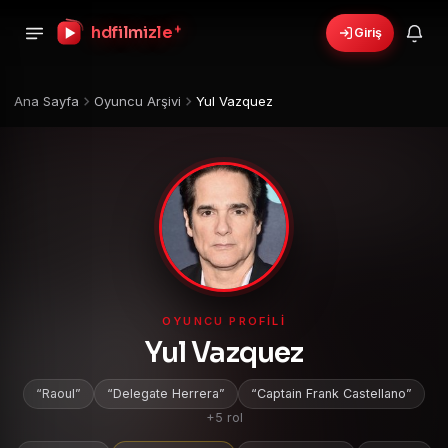
+
hdfilmizle
Giriş
›
🎁
6 yeni fırsat!
Bonusları gör
Ana Sayfa
Oyuncu Arşivi
Yul Vazquez
OYUNCU PROFILI
Yul Vazquez
Raoul
Delegate Herrera
Captain Frank Castellano
+5 rol