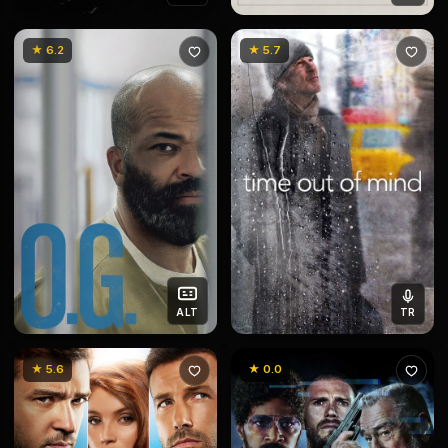
★ 6.2
★ 5.7
ALT
TR
★ 5.6
★ 0.0