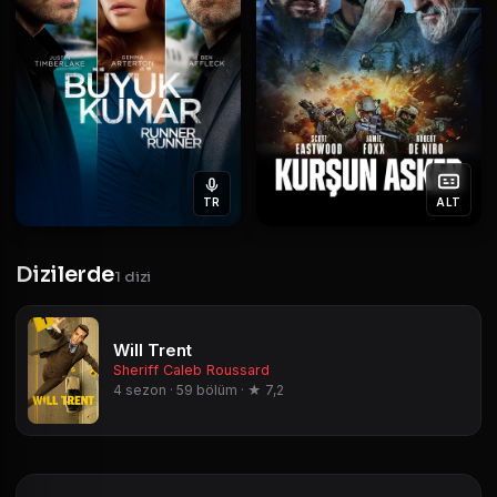
TR
ALT
Dizilerde
1 dizi
Will Trent
Sheriff Caleb Roussard
4 sezon · 59 bölüm · ★ 7,2