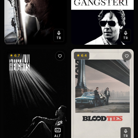
TR
TR
★ 6.7
★ 6.4
ALT
TR