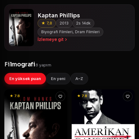
Kaptan Phillips
★ 7,8
2013
2s 14dk
Biyografi Filmleri, Dram Filmleri
İzlemeye git
Filmografi
8 yapım
En yüksek puan
En yeni
A–Z
★ 7.8
★ 7.8