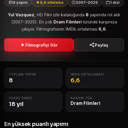
8 yapım
6,6 ortalama
2007–2025
1 dizi
Yul Vazquez
, HD Film izle kataloğunda
8
yapımda rol aldı
(2007–2025). En çok
Dram Filmleri
türünde karşımıza
çıkıyor. Filmografisinin IMDb ortalaması
6,6
.
Filmografiyi Gör
Paylaş
TOPLAM YAPIM
IMDB ORTALAMASI
8
6,6
PERDE ÖMRÜ
BASKIN TÜR
18 yıl
Dram Filmleri
En yüksek puanlı yapımı