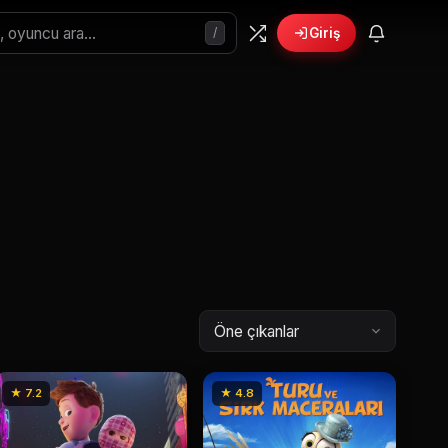
/
Giriş
🎁
›
6 yeni fırsat!
Bonusları gör
★ 7.2
★ 4.8