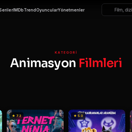
Seriler
IMDb
Trend
Oyuncular
Yönetmenler
KATEGORI
Animasyon
Filmleri
★ 7.2
★ 5.0