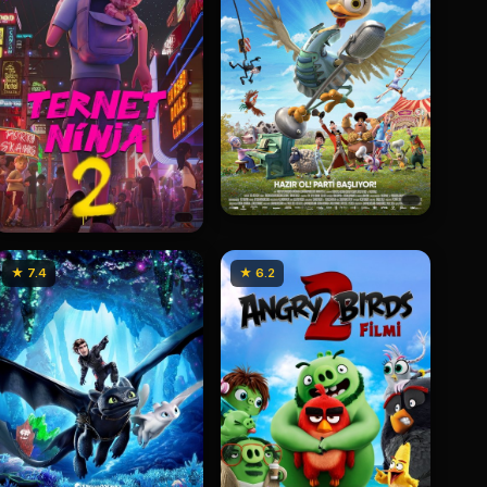
★ 7.4
★ 6.2