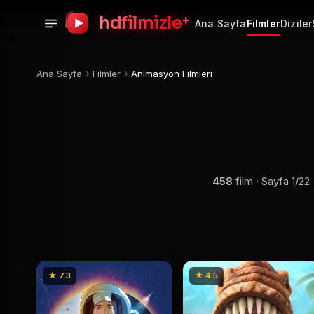
+
hdfilmizle
Ana Sayfa
Filmler
Diziler
Ana Sayfa
Filmler
Animasyon Filmleri
458
film · Sayfa 1/22
★ 7.3
★ 4.5