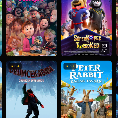
ALT
★ 8.4
★ 6.2