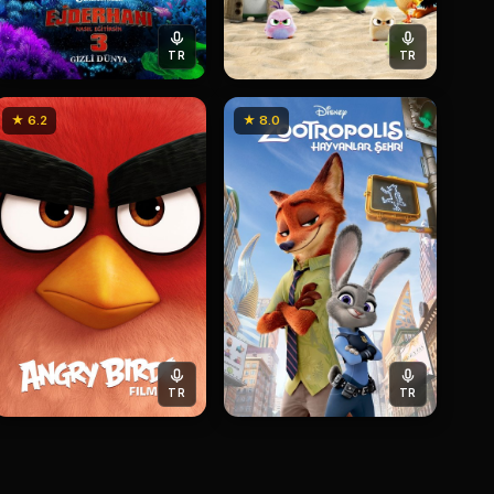
TR
TR
★ 6.2
★ 8.0
TR
TR