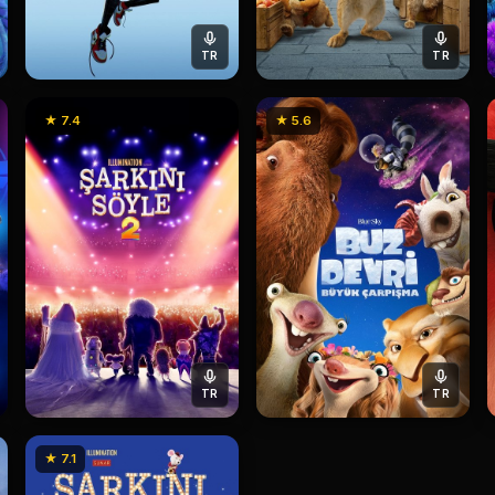
TR
TR
★ 7.4
★ 5.6
TR
TR
★ 7.1