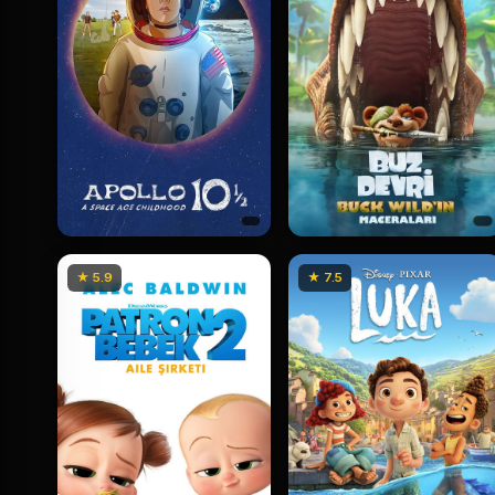
★ 5.9
★ 7.5