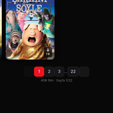
TR
1
2
3
…
22
458 film · Sayfa 1/22