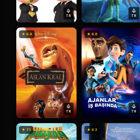
TR
TR
★ 6.8
★ 6.8
TR
TR
★ 7.1
★ 6.3