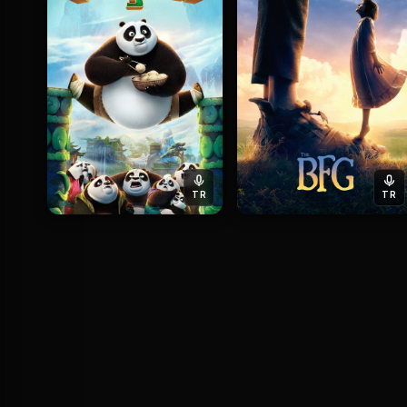
TR
TR