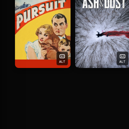
ALT
ALT