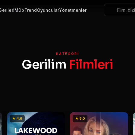
Seriler
IMDb
Trend
Oyuncular
Yönetmenler
KATEGORI
Gerilim
Filmleri
★ 4.6
★ 5.0