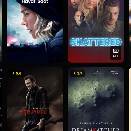
ALT
★ 5.6
★ 3.7