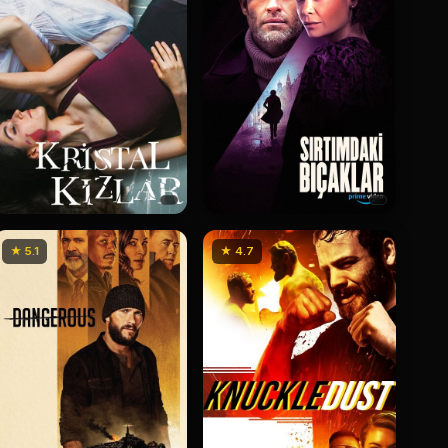
★ 5.1
★ 4.7