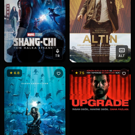
TR
ALT
★ 6.8
★ 7.5