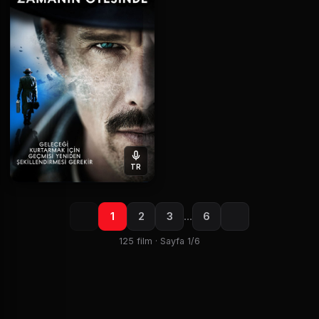
TR
1
2
3
…
6
125 film · Sayfa 1/6