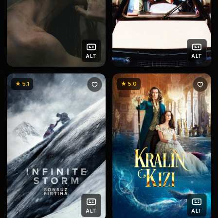
ALT
ALT
★ 5.1
★ 5.0
ALT
ALT