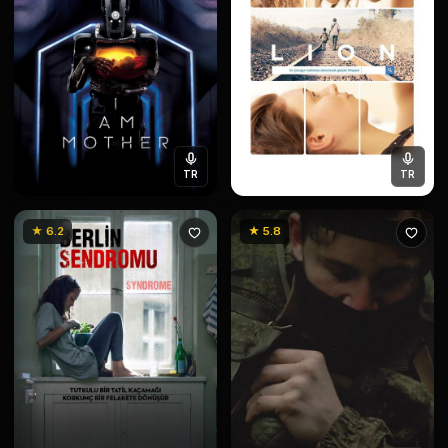
TR
TR
★ 6.2
★ 5.8