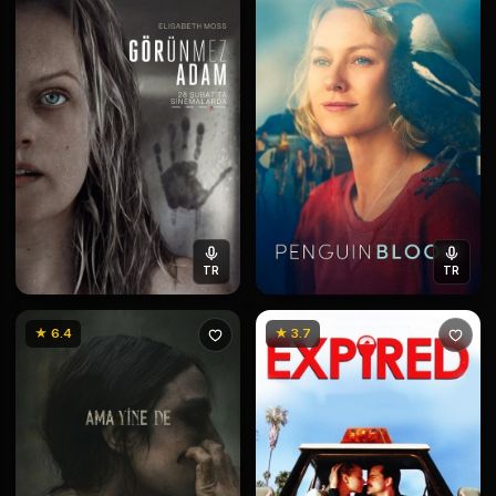
TR
TR
★ 6.4
★ 3.7