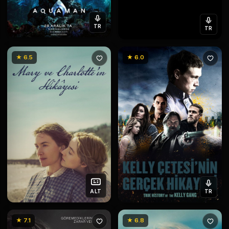
TR
TR
★ 6.5
★ 6.0
ALT
TR
★ 7.1
★ 6.8