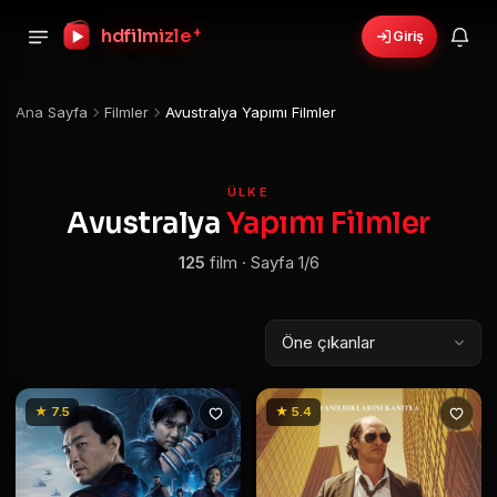
+
hdfilmizle
Giriş
🎁
›
6 yeni fırsat!
Bonusları gör
Ana Sayfa
Filmler
Avustralya Yapımı Filmler
ÜLKE
Avustralya
Yapımı Filmler
125
film · Sayfa 1/6
★ 7.5
★ 5.4