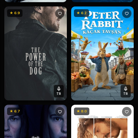
★ 6.9
★ 6.2
TR
TR
★ 6.7
★ 8.0