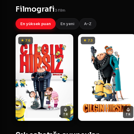
Filmografi
3 film
En yüksek puan
En yeni
A–Z
★ 7.6
★ 7.3
TR
TR