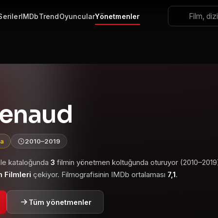
Seriler
IMDb
Trend
Oyuncular
Yönetmenler
Renaud
ma
2010–2019
izle kataloğunda
3
filmin yönetmen koltuğunda oturuyor (2010–2019
Filmleri
çekiyor. Filmografisinin IMDb ortalaması
7,1
.
Tüm yönetmenler