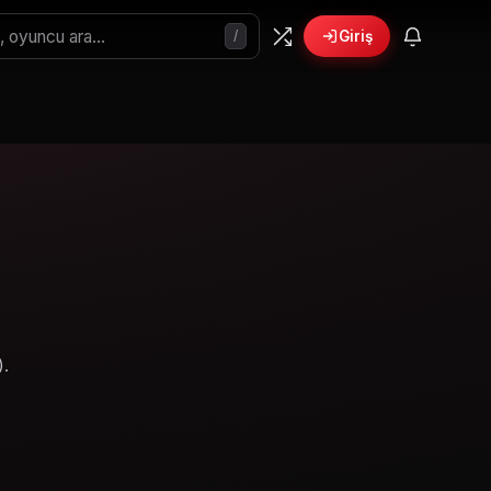
/
Giriş
).