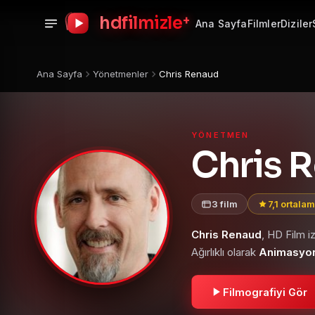
+
hdfilmizle
Ana Sayfa
Filmler
Diziler
Ana Sayfa
Yönetmenler
Chris Renaud
YÖNETMEN
Chris 
3 film
7,1 ortala
Chris Renaud
, HD Film 
Ağırlıklı olarak
Animasyon 
Filmografiyi Gör