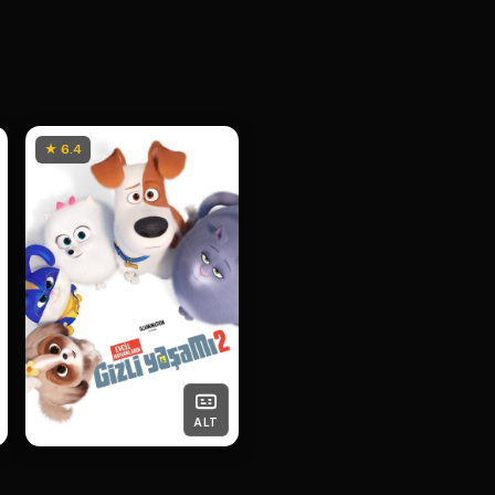
★ 6.4
ALT