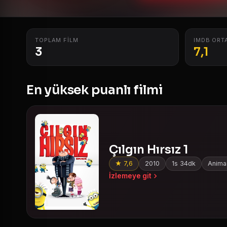
TOPLAM FILM
IMDB ORT
3
7,1
En yüksek puanlı filmi
Çılgın Hırsız 1
★ 7,6
2010
1s 34dk
Animas
İzlemeye git