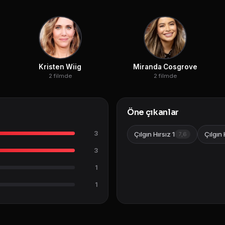
Kristen Wiig
Miranda Cosgrove
2 filmde
2 filmde
Öne çıkanlar
3
Çılgın Hırsız 1
Çılgın 
7,6
3
1
1