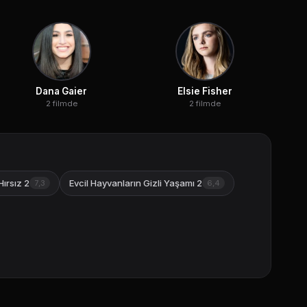
Dana Gaier
Elsie Fisher
2 filmde
2 filmde
Hırsız 2
Evcil Hayvanların Gizli Yaşamı 2
7,3
6,4